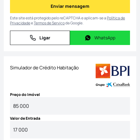
Enviar mensagem
Enviar mensagem
Este site está protegido pelo reCAPTCHA e aplicam-se a
Política de
Privacidade
e
Termos de Serviço
da Google.
Ligar
WhatsApp
Ligar
WhatsApp
Simulador de Crédito Habitação
Preço do Imóvel
Valor de Entrada