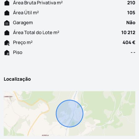
Área Bruta Privativa m²
210
Área Útil m²
105
Garagem
Não
Área Total do Lote m²
10 212
Preço m²
404 €
Piso
- -
Localização