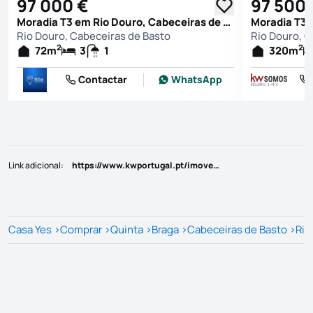
97 000 €
97 500 
Moradia T3 em Rio Douro, Cabeceiras de Basto
Rio Douro, Cabeceiras de Basto
Rio Douro, C
2
2
72
m
3
1
320
m
Contactar
WhatsApp
Link adicional
:
https://www.kwportugal.pt/imovel/Venda/Quinta_Herdade/Braga/Cabeceiras de Basto/Rio Douro/41583
Casa Yes
>
Comprar
>
Quinta
>
Braga
>
Cabeceiras de Basto
>
Rio