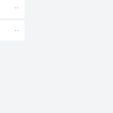
- -
- -