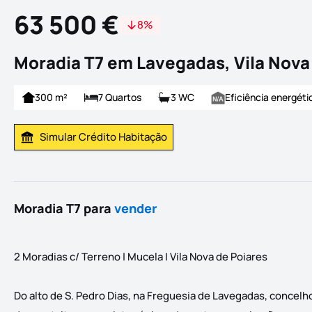
63 500 €
8%
Moradia T7 em Lavegadas, Vila Nova
300 m²
7 Quartos
3 WC
Eficiência energéti
Simular Crédito Habitação
Simular Prestação
Moradia T7 para
vender
2 Moradias c/ Terreno | Mucela | Vila Nova de Poiares
Do alto de S. Pedro Dias, na Freguesia de Lavegadas, concelh