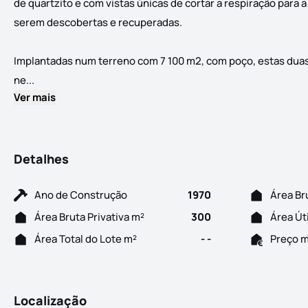
de quartzito e com vistas únicas de cortar a respiração para 
serem descobertas e recuperadas.
Implantadas num terreno com 7 100 m2, com poço, estas duas 
2 Moradias c/ Terreno | Mucela | Vila Nova de Poiares D
ne...
Ver mais
Detalhes
Ano de Construção
1970
Área Br
Área Bruta Privativa m²
300
Área Út
Área Total do Lote m²
- -
Preço 
Localização