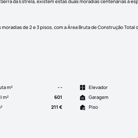
a Serra da Estrela, existem estas duas moradias centenárias à es
moradias de 2 e 3 pisos, com a Área Bruta de Construção Total 
o alto de S. Pedro Dias, na Freguesia de Lavegadas, concelho de
uta m²
- -
Elevador
il m²
601
Garagem
m²
211 €
Piso