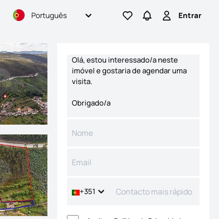
Português
Entrar
Ir para os favoritos
Ir para pesquisas
Entrar
Formulário de contacto
+351