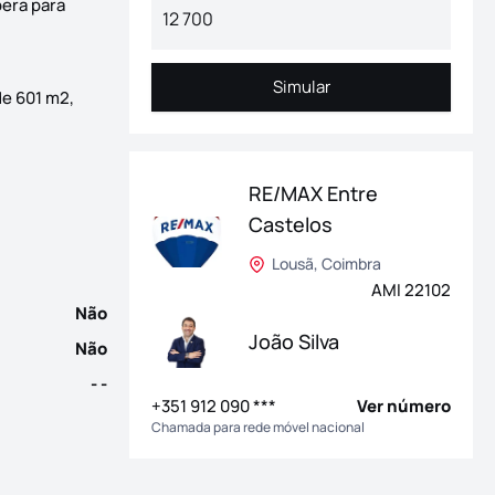
pera para
Simular
Simular
de 601 m2,
 Vila Nova de Poiares, no meio da natureza, com os afloramentos
RE/MAX Entre
Castelos
Lousã, Coimbra
AMI 22102
Não
João Silva
Não
- -
+351 912 090 ***
Ver número
Chamada para rede móvel nacional