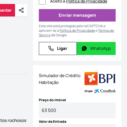
Aceito a
Política de Privacidade
uardar
Partilhar
Guardar
Enviar mensagem
Enviar mensagem
Este site está protegido pelo reCAPTCHA e
aplicam-se a
Política de Privacidade
e
Termos de
Serviço
da Google.
Ligar
WhatsApp
Ligar
WhatsApp
Simulador de Crédito
Habitação
Preço do Imóvel
entos rochosos
Valor de Entrada