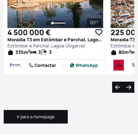
77
Ver todas as fotografi
4 500 000 €
225 00
Moradia T3 em Estômbar e Parchal, Lagoa (Algarve)
Estômbar e Parchal, Lagoa (Algarve)
Estômbar e P
2
2
335
m
3
3
80
m
Contactar
WhatsApp
Navegação
Nave
Ir para a homepage
Ir para a homepage