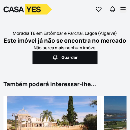
Ir para os favor
Ir para 
Logo
Ir para a homepage
Abr
Moradia T6 em Estômbar e Parchal, Lagoa (Algarve)
Este imóvel já não se encontra no mercado
Não perca mais nenhum imóvel
Guardar
Guardar
Também poderá interessar-lhe...