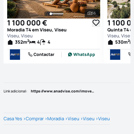
56
Ver todas as fotografi
1 100 000 €
1 100 0
Moradia T4 em Viseu, Viseu
Quinta T4 e
Viseu, Viseu
Viseu, Viseu
2
2
352
m
4
4
530
m
Contactar
WhatsApp
Link adicional
:
https://www.anadvise.com/imoveis/show.aspx?idcont=18975
Casa Yes
>
Comprar
>
Moradia
>
Viseu
>
Viseu
>
Viseu