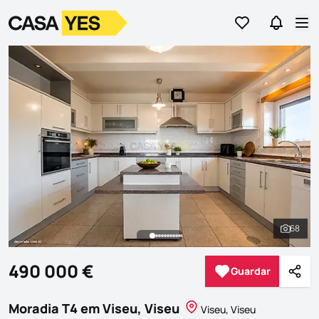
Ir para os favor
Ir para 
Logo
Ir para a homepage
Abr
68
Ver to
490 000 €
Guardar
Guardar
Parti
Moradia T4 em Viseu, Viseu
Viseu, Viseu