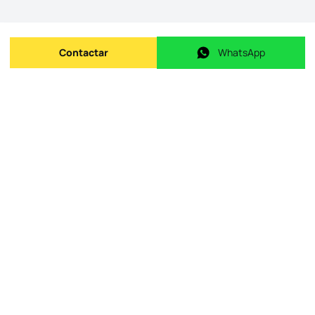
Contactar
WhatsApp
Enviar mensagem
WhatsApp
ID do imóvel na origem
:
id.
12151_18975
Data de publicação
:
09/05/2026
Último update
:
06/08/2026