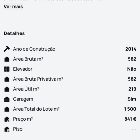
Ver mais
Detalhes
Ano de Construção
2014
Área Bruta m²
582
Elevador
Não
Área Bruta Privativa m²
582
Área Útil m²
219
Garagem
Sim
Área Total do Lote m²
1 500
Preço m²
841 €
Piso
- -