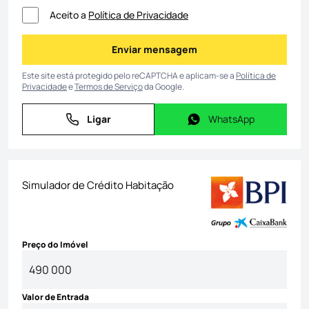
Aceito a
Política de Privacidade
Enviar mensagem
Enviar mensagem
Este site está protegido pelo reCAPTCHA e aplicam-se a
Política de
Privacidade
e
Termos de Serviço
da Google.
Ligar
WhatsApp
Ligar
WhatsApp
Simulador de Crédito Habitação
Preço do Imóvel
Valor de Entrada