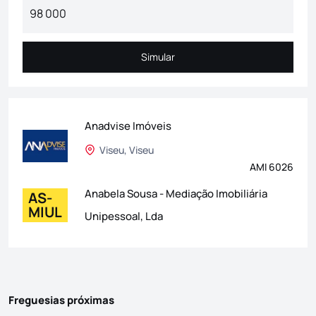
Simular
Simular
Anadvise Imóveis
Viseu, Viseu
AMI 6026
Anabela Sousa - Mediação Imobiliária
AS-
MIUL
Unipessoal, Lda
Freguesias próximas