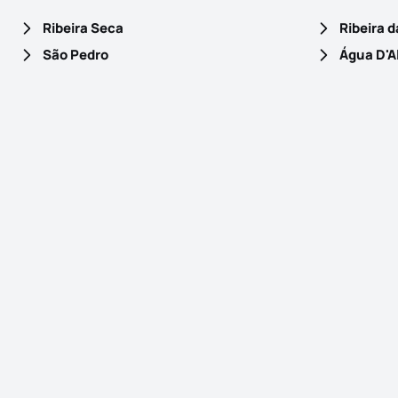
Ribeira Seca
Ribeira 
São Pedro
Água D'A