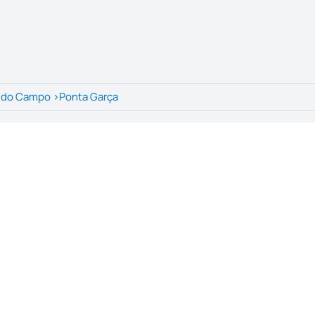
a do Campo
>
Ponta Garça
ação
:
08/05/2026
Último update
:
08/05/2026