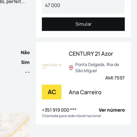
Moradia localizada em Ponta Garça, Vila Franca do C
, perfeit...
Simular
Simular
Não
CENTURY 21 Azor
Sim
Ponta Delgada, Ilha de
São Miguel
- -
AMI 7597
AC
Ana Carreiro
+351 919 000 ***
Ver número
Chamada para rede móvel nacional