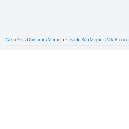
Casa Yes
>
Comprar
>
Moradia
>
Ilha de São Miguel
>
Vila Franc
ID do imóvel na origem
:
id.
C0276-02755
Data de public