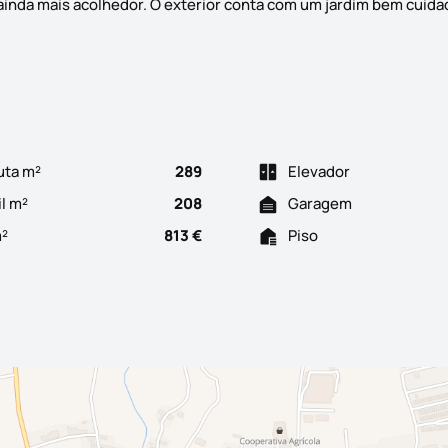
inda mais acolhedor. O exterior conta com um jardim bem cuidado
uta m²
289
Elevador
il m²
208
Garagem
m²
813 €
Piso