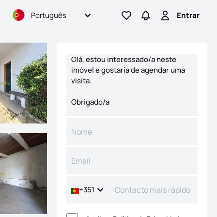
Português
Entrar
Ir para os favoritos
Ir para pesquisas
Entrar
Formulário de contacto
+351