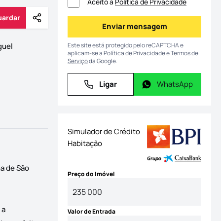
Aceito a
Política de Privacidade
uardar
Partilhar
Guardar
Enviar mensagem
Enviar mensagem
Este site está protegido pelo reCAPTCHA e
guel
aplicam-se a
Política de Privacidade
e
Termos de
Serviço
da Google.
Ligar
WhatsApp
Ligar
WhatsApp
Simulador de Crédito
Habitação
ha de São
Preço do Imóvel
 a
Valor de Entrada