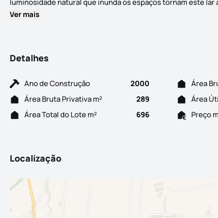
luminosidade natural que inunda os espaços tornam este lar a
Ver mais
Detalhes
Ano de Construção
2000
Área Br
Área Bruta Privativa m²
289
Área Út
Área Total do Lote m²
696
Preço 
Localização