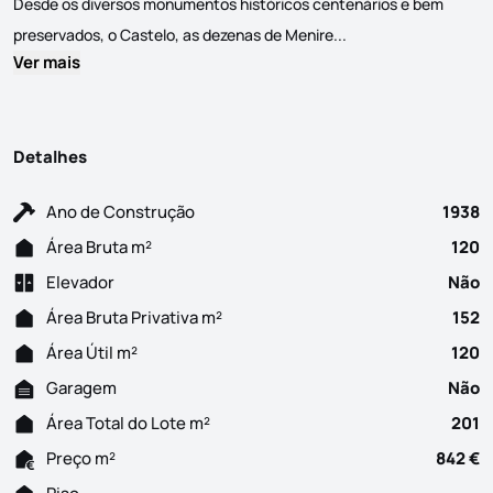
Desde os diversos monumentos históricos centenários e bem
Apaixonante aldeia d
preservados, o Castelo, as dezenas de Menire...
Ver mais
Detalhes
Ano de Construção
1938
Área Bruta m²
120
Elevador
Não
Área Bruta Privativa m²
152
Área Útil m²
120
Garagem
Não
Área Total do Lote m²
201
Preço m²
842 €