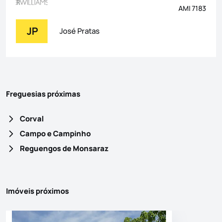
AMI 7183
JP
José Pratas
Freguesias próximas
Corval
Campo e Campinho
Reguengos de Monsaraz
Imóveis próximos