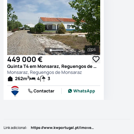
26
Ver todas as fotografi
449 000 €
Quinta T4 em Monsaraz, Reguengos de Monsaraz
Monsaraz, Reguengos de Monsaraz
2
262
m
4
3
Contactar
WhatsApp
Link adicional
:
https://www.kwportugal.pt/imovel/Venda/Moradia/Évora/Reguengos de Monsaraz/Monsaraz/43518