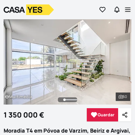
Ir para os favor
Ir para 
Logo
Ir para a homepage
Abr
Multimédia
50
Multimédia
Ver to
1 350 000 €
Guardar
Guardar
Parti
Moradia T4 em Póvoa de Varzim, Beiriz e Argivai,