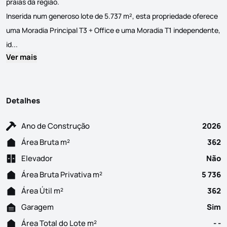
praias da região.
Inserida num generoso lote de 5.737 m², esta propriedade oferece
uma Moradia Principal T3 + Office e uma Moradia T1 independente,
Moradia de Luxo T3 + Office com Moradia T1 Independente em Argivai
id...
Ver mais
Detalhes
Ano de Construção
2026
Área Bruta m²
362
Elevador
Não
Área Bruta Privativa m²
5 736
Área Útil m²
362
Garagem
Sim
Área Total do Lote m²
- -