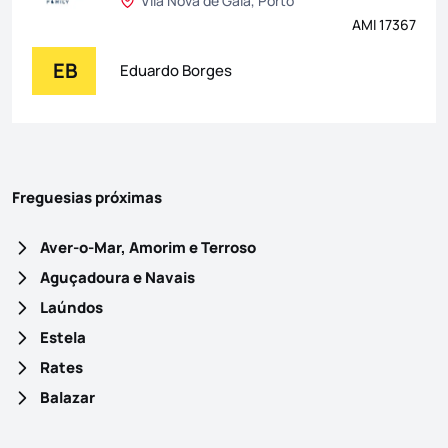
Vila Nova de Gaia, Porto
AMI 17367
EB
Eduardo Borges
Freguesias próximas
Aver-o-Mar, Amorim e Terroso
Aguçadoura e Navais
Laúndos
Estela
Rates
Balazar