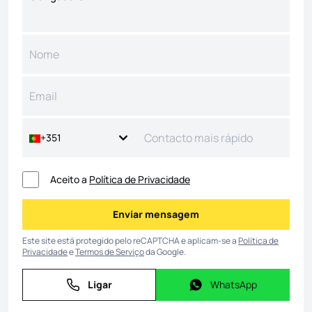
+351
Aceito a
Política de Privacidade
Enviar mensagem
Enviar mensagem
Este site está protegido pelo reCAPTCHA e aplicam-se a
Política de
Privacidade
e
Termos de Serviço
da Google.
Ligar
WhatsApp
Ligar
WhatsApp