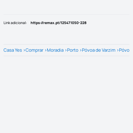
Link adicional
:
https://remax.pt/125471050-228
Casa Yes
>
Comprar
>
Moradia
>
Porto
>
Póvoa de Varzim
>
Póvoa 