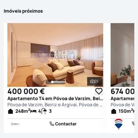
Imóveis próximos
21
Ver todas as fotografi
400 000 €
674 00
Apartamento T4 em Póvoa de Varzim, Beiriz e Argivai, Póvoa de Varzim
Póvoa de Varzim, Beiriz e Argivai, Póvoa de Varzim
2
2
248
m
4
3
150
m
Contactar