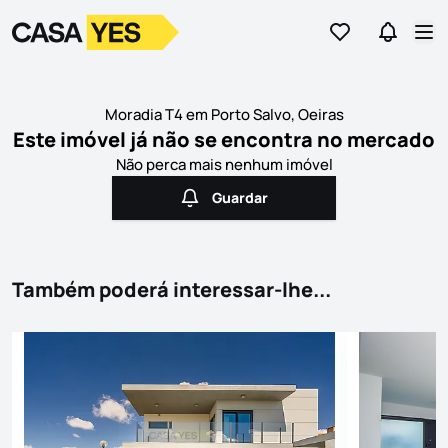
Ir para os favor
Ir para 
Logo
Ir para a homepage
Abr
Moradia T4 em Porto Salvo, Oeiras
Este imóvel já não se encontra no mercado
Não perca mais nenhum imóvel
Guardar
Guardar
Também poderá interessar-lhe...