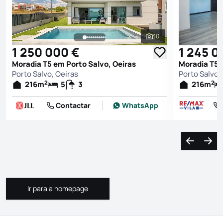
30
Ver todas as fotografi
1 250 000 €
1 245 0
Moradia T5 em Porto Salvo, Oeiras
Moradia T5 
Porto Salvo, Oeiras
Porto Salvo,
2
2
216
m
5
3
216
m
Contactar
WhatsApp
Navegação
Nave
Ir para a homepage
Ir para a homepage