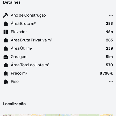
Detalhes
Ano de Construção
- -
Área Bruta m²
283
Elevador
Não
Área Bruta Privativa m²
283
Área Útil m²
239
Garagem
Sim
Área Total do Lote m²
570
Preço m²
8 798 €
Piso
- -
Localização