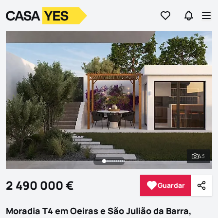
Ir para os favor
Ir para 
Logo
Ir para a homepage
Abr
43
Ver to
2 490 000 €
Guardar
Guardar
Parti
Moradia T4 em Oeiras e São Julião da Barra,