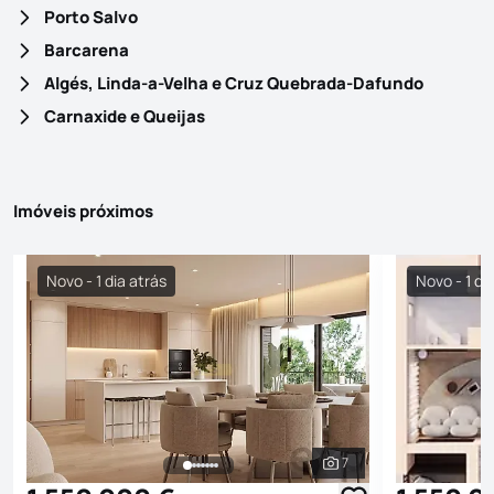
Porto Salvo
Barcarena
Algés, Linda-a-Velha e Cruz Quebrada-Dafundo
Carnaxide e Queijas
Imóveis próximos
Novo - 1 dia atrás
Novo - 1 di
7
Ver todas as fotografi