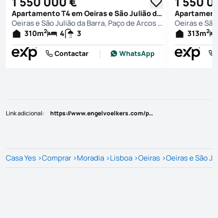
1 550 000 €
1 550 0
Apartamento T4 em Oeiras e São Julião da Barra, Paço de Arcos e Caxias, Oeiras
Oeiras e São Julião da Barra, Paço de Arcos e Caxias, Oeiras
2
2
310
m
4
3
313
m
Contactar
WhatsApp
Link adicional
:
https://www.engelvoelkers.com/pt/pt/exposes/b7e5db21-794f-5186-aa98-14c36bb8fff9
Casa Yes
>
Comprar
>
Moradia
>
Lisboa
>
Oeiras
>
Oeiras e São Ju