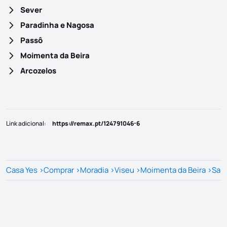
Sever
Paradinha e Nagosa
Passô
Moimenta da Beira
Arcozelos
Link adicional
:
https://remax.pt/124791046-6
Casa Yes
>
Comprar
>
Moradia
>
Viseu
>
Moimenta da Beira
>
Sar