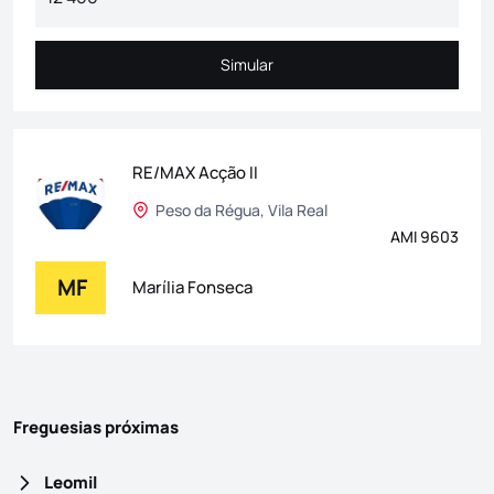
Simular
Simular
RE/MAX Acção II
Peso da Régua, Vila Real
AMI 9603
MF
Marília Fonseca
Freguesias próximas
Leomil