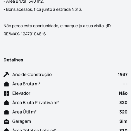
- Área Bruta: 640 m2.
- Bons acessos, fica junto à estrada N313.
Não perca esta oportunidade, e marque já a sua visita. ;ID
RE/MAX: 124791046-6
Detalhes
Ano de Construção
1937
Área Bruta m²
- -
Elevador
Não
Área Bruta Privativa m²
320
Área Útil m²
320
Garagem
Sim
Área Total do Lote m²
330