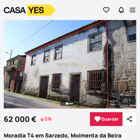
Ir para os favor
Ir para 
Logo
Ir para a homepage
Abr
5
Ver to
62 000 €
5%
Guardar
Guardar
Parti
Moradia T4 em Sarzedo, Moimenta da Beira