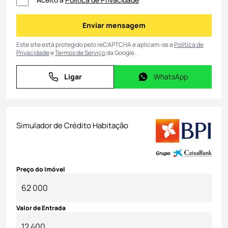
Enviar mensagem
Enviar mensagem
Este site está protegido pelo reCAPTCHA e aplicam-se a
Política de
Privacidade
e
Termos de Serviço
da Google.
Ligar
WhatsApp
Ligar
WhatsApp
Simulador de Crédito Habitação
Preço do Imóvel
Valor de Entrada