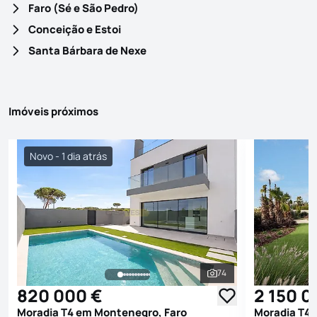
Faro (Sé e São Pedro)
Conceição e Estoi
Santa Bárbara de Nexe
Imóveis próximos
Novo - 1 dia atrás
74
Ver todas as fotografi
820 000 €
2 150 0
Moradia T4 em Montenegro, Faro
Moradia T4 