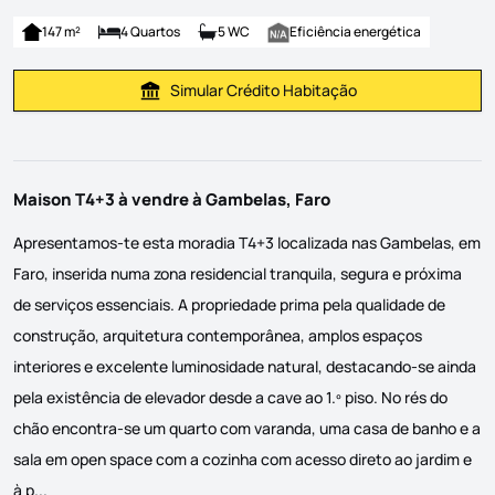
147 m²
4 Quartos
5 WC
Eficiência energética
Simular Crédito Habitação
Simular Prestação
Maison T4+3 à vendre à Gambelas, Faro
Apresentamos-te esta moradia T4+3 localizada nas Gambelas, em
Faro, inserida numa zona residencial tranquila, segura e próxima
de serviços essenciais. A propriedade prima pela qualidade de
construção, arquitetura contemporânea, amplos espaços
interiores e excelente luminosidade natural, destacando-se ainda
pela existência de elevador desde a cave ao 1.º piso. No rés do
chão encontra-se um quarto com varanda, uma casa de banho e a
sala em open space com a cozinha com acesso direto ao jardim e
Apresentamos-te esta moradia T4+3 localizada nas Gambelas, em 
à p...