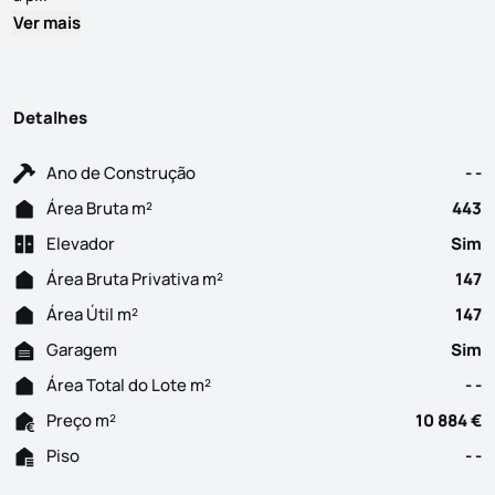
Ver mais
Detalhes
Ano de Construção
- -
Área Bruta m²
443
Elevador
Sim
Área Bruta Privativa m²
147
Área Útil m²
147
Garagem
Sim
Área Total do Lote m²
- -
Preço m²
10 884 €
Piso
- -