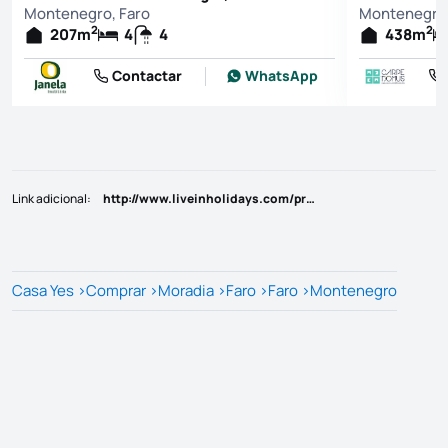
Montenegro, Faro
Montenegro,
2
2
207
m
4
4
438
m
Contactar
WhatsApp
Link adicional
:
http://www.liveinholidays.com/propriedade-para-venda/-_666513
Casa Yes
>
Comprar
>
Moradia
>
Faro
>
Faro
>
Montenegro