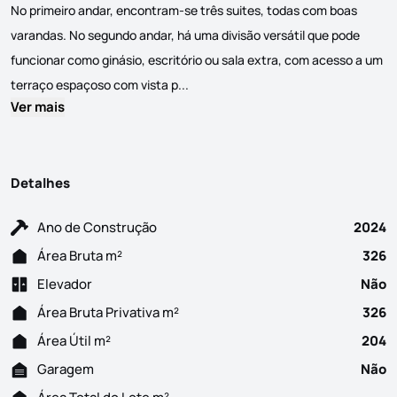
No primeiro andar, encontram-se três suites, todas com boas
varandas. No segundo andar, há uma divisão versátil que pode
funcionar como ginásio, escritório ou sala extra, com acesso a um
Moradia T4, situada a apenas 10 minu
terraço espaçoso com vista p...
Ver mais
Detalhes
Ano de Construção
2024
Área Bruta m²
326
Elevador
Não
Área Bruta Privativa m²
326
Área Útil m²
204
Garagem
Não