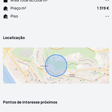
Área Total do Lote m²
- -
Preço m²
1 319 €
Piso
- -
Localização
Pontos de interesse próximos