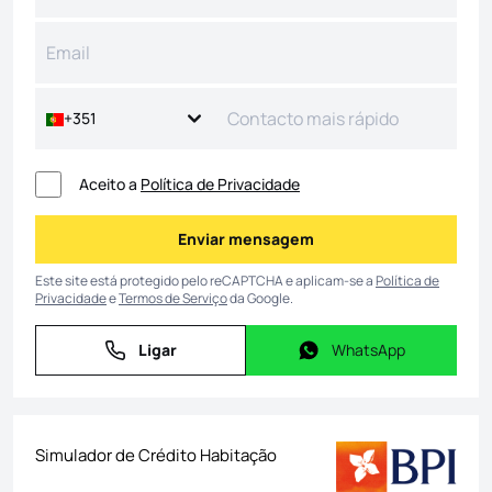
+351
Aceito a
Política de Privacidade
Enviar mensagem
Enviar mensagem
Este site está protegido pelo reCAPTCHA e aplicam-se a
Política de
Privacidade
e
Termos de Serviço
da Google.
Ligar
WhatsApp
Ligar
WhatsApp
Simulador de Crédito Habitação