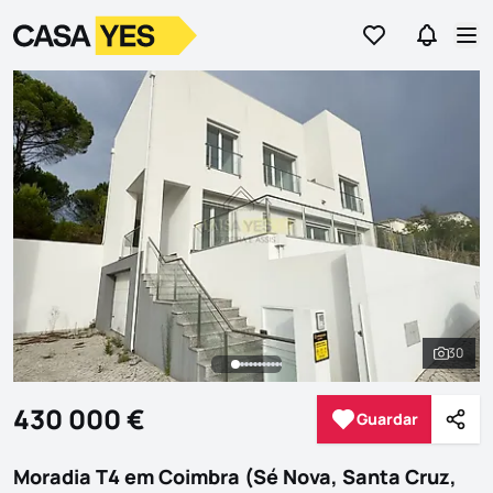
Ir para os favor
Ir para 
Logo
Ir para a homepage
Abr
30
Ver to
430 000 €
Guardar
Guardar
Parti
Moradia T4 em Coimbra (Sé Nova, Santa Cruz,