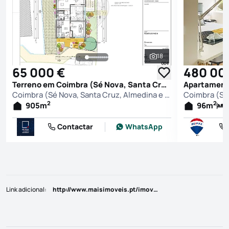
18
Ver todas as fotografi
65 000 €
480 00
Terreno em Coimbra (Sé Nova, Santa Cruz, Almedina e São Bartolomeu), Coimbra
Coimbra (Sé Nova, Santa Cruz, Almedina e São Bartolomeu), Coimbra
2
2
905
m
96
m
Contactar
WhatsApp
Link adicional
:
http://www.maisimoveis.pt/imovel-venda-moradia-t4-coimbra-6192360