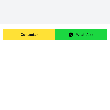
Contactar
WhatsApp
Enviar mensagem
WhatsApp
ID do imóvel na origem
:
id.
3209842357