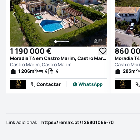
77
Ver todas as fotogr
1 190 000 €
860 00
Moradia T4 em Castro Marim, Castro Marim
Castro Marim, Castro Marim
Castro Mar
2
2
1 206
m
4
4
283
m
Contactar
WhatsApp
Link adicional
:
https://remax.pt/126801066-70