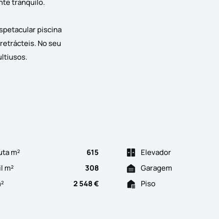
te tranquilo.
spetacular piscina
retrácteis. No seu
ltiusos.
 em Castro Marim Descubra esta encantadora moradia T3+ 1, ideal
uta m²
615
Elevador
il m²
308
Garagem
m²
2 548 €
Piso