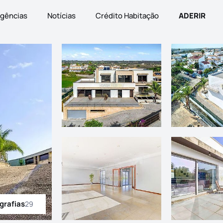
gências
Notícias
Crédito Habitação
ADERIR
grafias
29
odas as fotografias