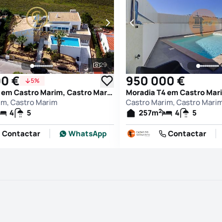
29
afias
Ver todas as fotografias
0 €
950 000 €
5%
Moradia T4 em Castro Marim, Castro Marim
im, Castro Marim
Castro Marim, Castro Mari
2
4
5
257
m
4
5
Contactar
WhatsApp
Contactar