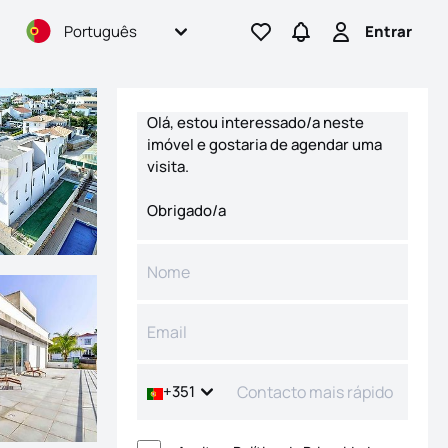
Português
Entrar
Ir para os favoritos
Ir para pesquisas
Entrar
Formulário de contacto
+351