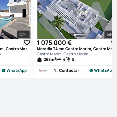
53
22
Ver todas as fotografias
Ver
1 075 000 €
Moradia T4 em Castro Marim, Castro Marim
Moradia T4 em Castro Marim, Castro M
m
Castro Marim, Castro Marim
2
268
m
4
5
WhatsApp
Contactar
WhatsApp