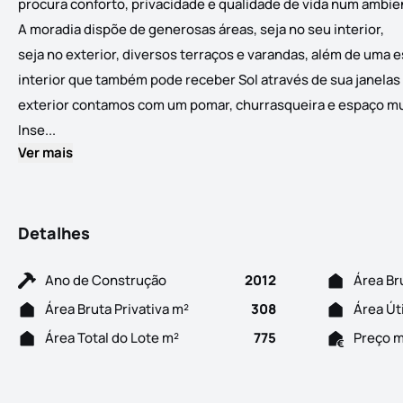
procura conforto, privacidade e qualidade de vida num ambien
A moradia dispõe de generosas áreas, seja no seu interior,
seja no exterior, diversos terraços e varandas, além de uma e
interior que também pode receber Sol através de sua janelas 
exterior contamos com um pomar, churrasqueira e espaço mu
Maravilhosa moradia moderna T3 + 1 com piscina interna
Inse...
Ver mais
Detalhes
Ano de Construção
2012
Área Br
Área Bruta Privativa m²
308
Área Út
Área Total do Lote m²
775
Preço 