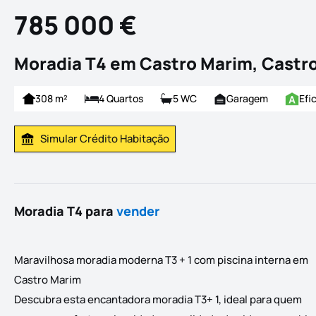
785 000 €
Moradia T4 em Castro Marim, Castr
308 m²
4 Quartos
5 WC
Garagem
Efi
Simular Crédito Habitação
Simular Prestação
Moradia T4 para
vender
Maravilhosa moradia moderna T3 + 1 com piscina interna em
Castro Marim
Descubra esta encantadora moradia T3+ 1, ideal para quem