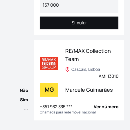
Simular
Simular
 para quem procura conforto, privacidade e qualidade de vida n
RE/MAX Collection
Team
Cascais, Lisboa
AMI 13010
MG
Marcele Guimarães
Não
Sim
+351 932 335 ***
Ver número
- -
Chamada para rede móvel nacional