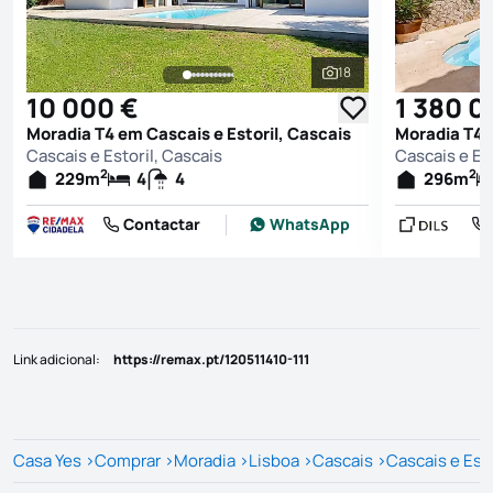
18
Ver todas as fotografi
10 000 €
1 380 0
Moradia T4 em Cascais e Estoril, Cascais
Moradia T4 e
Cascais e Estoril, Cascais
Cascais e Est
2
2
229
m
4
4
296
m
Contactar
WhatsApp
Link adicional
:
https://remax.pt/120511410-111
Casa Yes
>
Comprar
>
Moradia
>
Lisboa
>
Cascais
>
Cascais e Esto