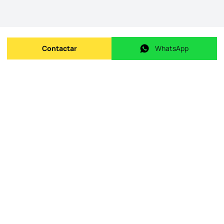
Contactar
WhatsApp
Enviar mensagem
WhatsApp
ID do imóvel na origem
:
id.
120511410-111
Data de publicação
:
09/05/2026
Último update
:
18/06/2026