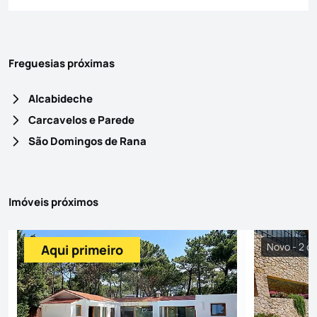
Freguesias próximas
Alcabideche
Carcavelos e Parede
São Domingos de Rana
Imóveis próximos
Novo - 2 di
Aqui primeiro