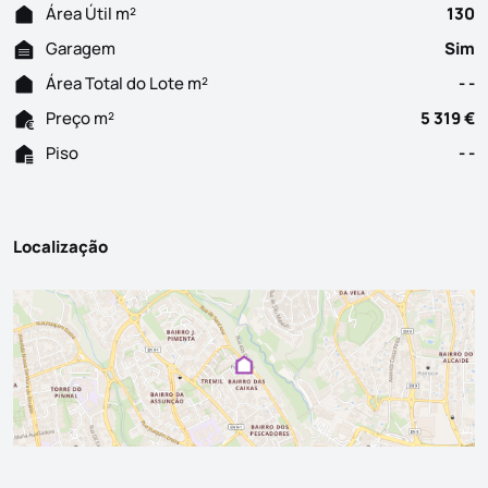
Área Útil m²
130
Garagem
Sim
Área Total do Lote m²
- -
Preço m²
5 319 €
Piso
- -
Localização