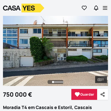
Ir para os favor
Ir para 
Logo
Ir para a homepage
Abr
31
Ver to
750 000 €
Guardar
Guardar
Parti
Moradia T4 em Cascais e Estoril, Cascais