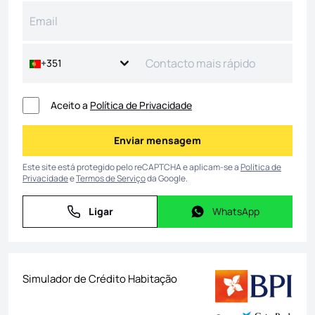
+351
Aceito a
Política de Privacidade
Enviar mensagem
Enviar mensagem
Este site está protegido pelo reCAPTCHA e aplicam-se a
Política de
Privacidade
e
Termos de Serviço
da Google.
Ligar
WhatsApp
Ligar
WhatsApp
Simulador de Crédito Habitação