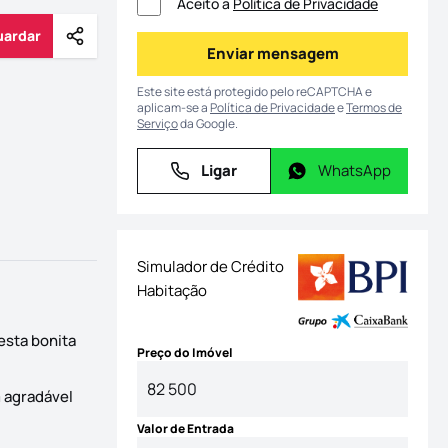
Aceito a
Política de Privacidade
uardar
Partilhar
Guardar
Enviar mensagem
Enviar mensagem
Este site está protegido pelo reCAPTCHA e
aplicam-se a
Política de Privacidade
e
Termos de
Serviço
da Google.
Ligar
WhatsApp
Ligar
WhatsApp
Simulador de Crédito
Habitação
esta bonita
Preço do Imóvel
 agradável
Valor de Entrada