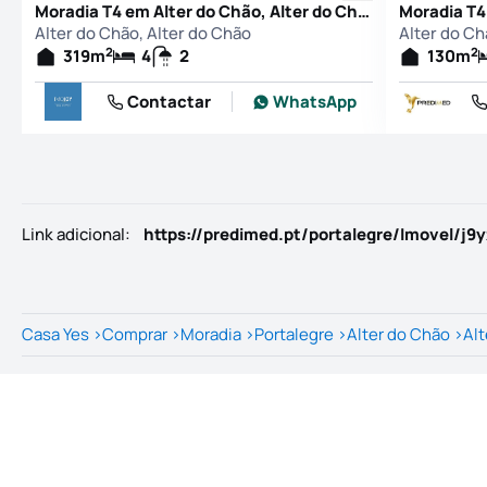
Moradia T4 em Alter do Chão, Alter do Chão
Alter do Chão, Alter do Chão
Alter do Ch
2
2
319
m
4
2
130
m
Contactar
WhatsApp
Link adicional
:
https://predimed.pt/portalegre/Imovel/j9
Casa Yes
>
Comprar
>
Moradia
>
Portalegre
>
Alter do Chão
>
Alt