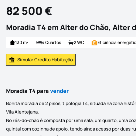
82 500 €
Moradia T4 em Alter do Chão, Alter 
130 m²
4 Quartos
2 WC
Eficiência energéti
Simular Crédito Habitação
Simular Prestação
Moradia T4 para
vender
Bonita moradia de 2 pisos, tipologia T4, situada na zona hist
Vila Alentejana.
No rés-do-chão é composta por uma sala, um quarto, uma coz
quintal com cozinha de apoio, tendo ainda acesso por duas r