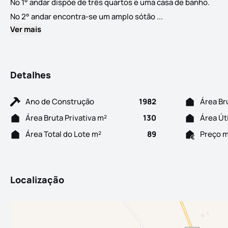
No 1° andar dispõe de três quartos e uma casa de banho.
Bonita moradia de 
No 2° andar encontra-se um amplo sótão ...
Ver mais
Detalhes
Ano de Construção
1982
Área Br
Área Bruta Privativa m²
130
Área Út
Área Total do Lote m²
89
Preço 
Localização