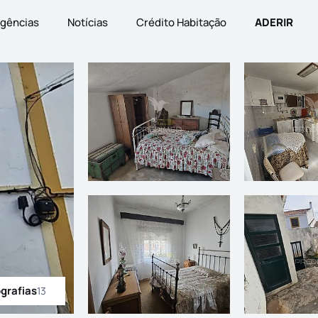
gências
Notícias
Crédito Habitação
ADERIR
ografias
13
odas as fotografias