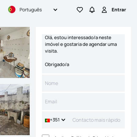
Português
Entrar
Ir para os favoritos
Ir para pesquisas
Entrar
Formulário de contacto
+351