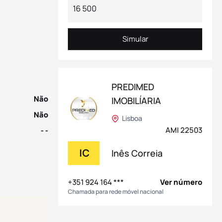
hão,&nbsp; inserida numa rua muito tranquila desta bonita Vila 
Simular
Simular
PREDIMED
Não
IMOBILÍARIA
Não
Lisboa
AMI 22503
- -
IC
Inês Correia
+351 924 164 ***
Ver número
Chamada para rede móvel nacional