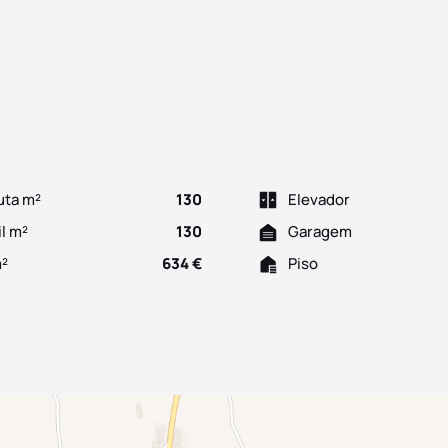
2 pisos, tipologia T4, situada na zona histórica de Alter do C
uta m²
130
Elevador
il m²
130
Garagem
m²
634 €
Piso