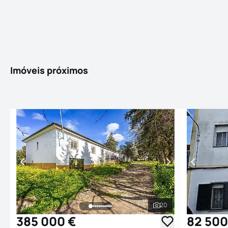
Imóveis próximos
20
Ver todas as fotogr
385 000 €
82 500