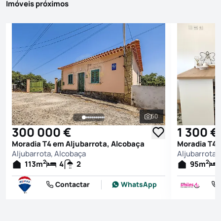
Imóveis próximos
50
Ver todas as fotografi
300 000 €
1 300 €
Moradia T4 em Aljubarrota, Alcobaça
Moradia T4 
Aljubarrota, Alcobaça
Aljubarrota,
2
2
113
m
4
2
95
m
Contactar
WhatsApp