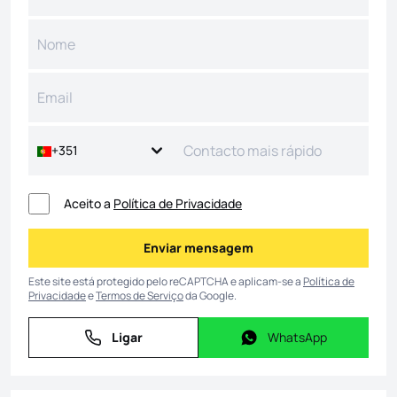
+351
Aceito a
Política de Privacidade
Enviar mensagem
Enviar mensagem
Este site está protegido pelo reCAPTCHA e aplicam-se a
Política de
Privacidade
e
Termos de Serviço
da Google.
Ligar
WhatsApp
Ligar
WhatsApp