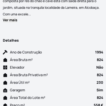
composta por rés do chão e cave esta com saída direta para o
jardim, situada na tranquila localidade da Lameira, em Alcobaça.
Deslumbrante Moradia T6 em Lameira Alcobaça Desl
Com uma excele...
Ver mais
Detalhes
Ano de Construção
1994
Área Bruta m²
824
Elevador
Não
Área Bruta Privativa m²
824
Área Útil m²
230
Garagem
Sim
Área Total do Lote m²
824
Preço m²
558 €