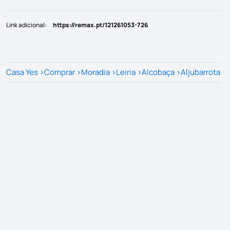
Link adicional
:
https://remax.pt/121261053-726
Casa Yes
>
Comprar
>
Moradia
>
Leiria
>
Alcobaça
>
Aljubarrota