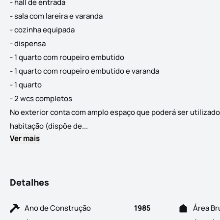
- hall de entrada
- sala com lareira e varanda
- cozinha equipada
- dispensa
- 1 quarto com roupeiro embutido
- 1 quarto com roupeiro embutido e varanda
- 1 quarto
- 2 wcs completos
No exterior conta com amplo espaço que poderá ser utilizado 
Andar-moradia (1ºandar) em Gumirães a 
habitação (dispõe de...
Ver mais
Detalhes
Ano de Construção
1985
Área Br