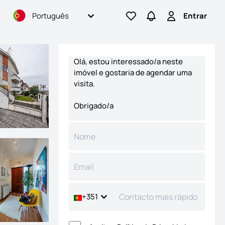
Português
Entrar
Ir para os favoritos
Ir para pesquisas
Entrar
Formulário de contacto
+351