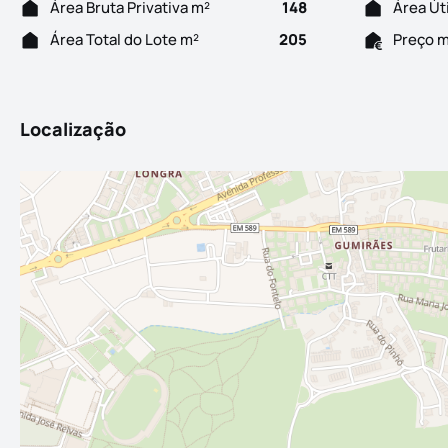
Área Bruta Privativa m²
148
Área Út
Área Total do Lote m²
205
Preço 
Localização