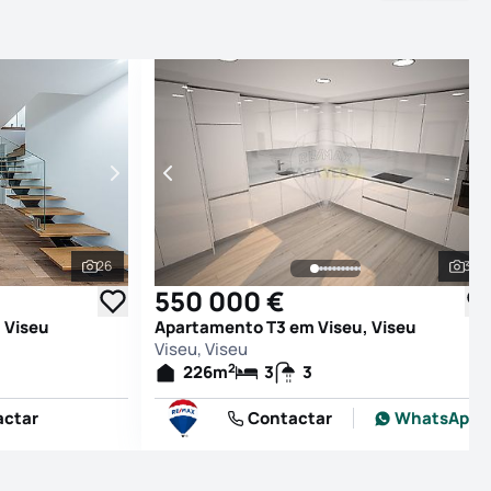
26
33
Ver todas as fotografias
Ver
550 000 €
 Viseu
Apartamento T3 em Viseu, Viseu
Viseu, Viseu
2
226
m
3
3
actar
Contactar
WhatsApp