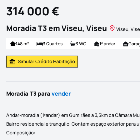
314 000 €
Moradia T3 em Viseu, Viseu
Viseu, Vis
148 m²
3 Quartos
3 WC
1
andar
Gara
o
Simular Crédito Habitação
Simular Prestação
Moradia T3 para
vender
Andar-moradia (1ºandar) em Gumirães a 3,5km da Câmara Mun
Bairro residencial e tranquilo. Contém espaço exterior para u
Composição: