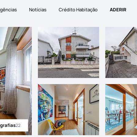
gências
Notícias
Crédito Habitação
ADERIR
grafias
22
odas as fotografias