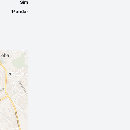
Sim
1
andar
o