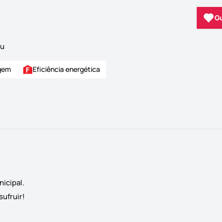
G
eu
gem
Eficiência energética
icipal.
sufruir!