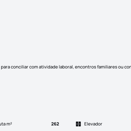
para conciliar com atividade laboral, encontros familiares ou c
3,5km da Câmara Municipal. Bairro residencial e tranquilo. Cont
uta m²
262
Elevador