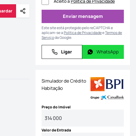
Aceito a
Política de Privacidade
uardar
Partilhar
Guardar
Enviar mensagem
Enviar mensagem
Este site está protegido pelo reCAPTCHA e
aplicam-se a
Política de Privacidade
e
Termos de
Serviço
da Google.
Ligar
WhatsApp
Ligar
WhatsApp
Simulador de Crédito
Habitação
Preço do Imóvel
Valor de Entrada