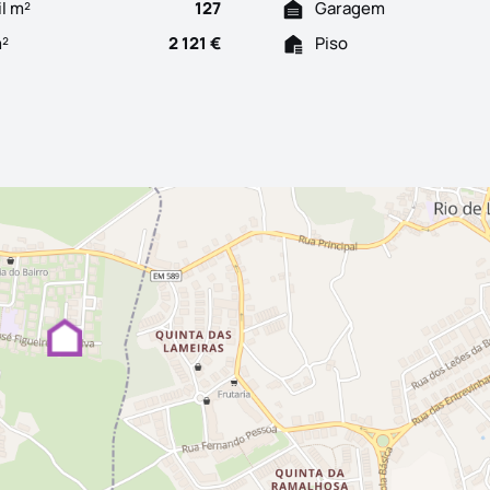
il m²
127
Garagem
m²
2 121 €
Piso