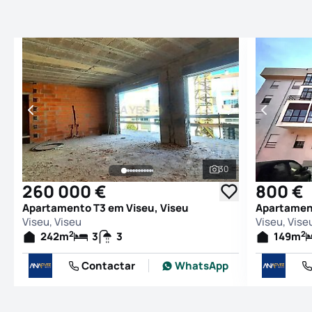
30
Ver todas as fotogr
260 000 €
800 €
Apartamento T3 em Viseu, Viseu
Apartament
Viseu, Viseu
Viseu, Vise
2
2
242
m
3
3
149
m
Contactar
WhatsApp