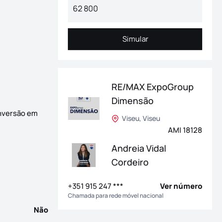
Simular
Simular
RE/MAX ExpoGroup
Dimensão
onversão em
Viseu, Viseu
ém espaço exterior para usufruir! Composição: - hall de entrada
AMI 18128
Andreia Vidal
Cordeiro
+351 915 247 ***
Ver número
Chamada para rede móvel nacional
Não