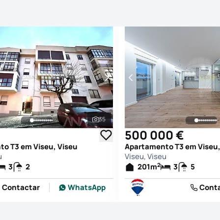
35
afias
Ver todas as fotografias
500 000 €
o T3 em Viseu, Viseu
Apartamento T3 em Viseu,
u
Viseu, Viseu
2
3
2
201
m
3
5
Contactar
WhatsApp
Cont