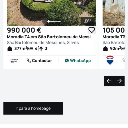
83
Ver todas as fotografi
990 000 €
105 00
Moradia T4 em São Bartolomeu de Messines, Silves
São Bartolomeu de Messines, Silves
São Bartolom
2
2
377
m
4
3
92
m
Contactar
WhatsApp
Navegação
Nave
Ir para a homepage
Ir para a homepage