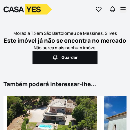
Ir para os favor
Ir para 
Logo
Ir para a homepage
Abr
Moradia T3 em São Bartolomeu de Messines, Silves
Este imóvel já não se encontra no mercado
Não perca mais nenhum imóvel
Guardar
Guardar
Também poderá interessar-lhe...