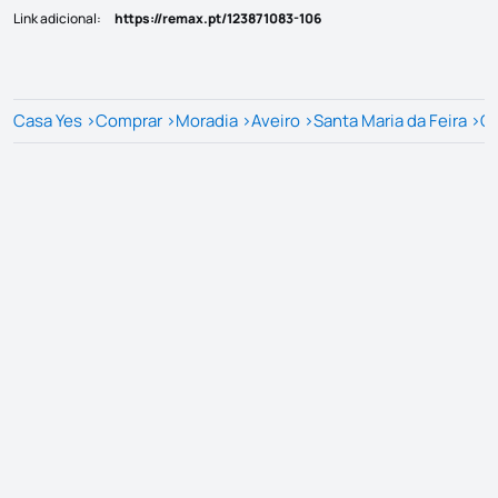
Link adicional
:
https://remax.pt/123871083-106
Casa Yes
>
Comprar
>
Moradia
>
Aveiro
>
Santa Maria da Feira
>
Ca