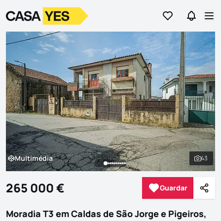
Ir para os favor
Ir para 
Logo
Ir para a homepage
Abr
Multimédia
43
Multimédia
Ver to
265 000 €
Guardar
Guardar
Parti
Moradia T3 em Caldas de São Jorge e Pigeiros,