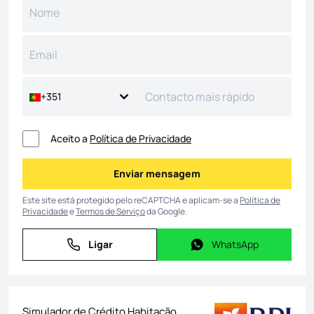
+351
Aceito a
Política de Privacidade
Enviar mensagem
Enviar mensagem
Este site está protegido pelo reCAPTCHA e aplicam-se a
Política de
Privacidade
e
Termos de Serviço
da Google.
Ligar
WhatsApp
Ligar
WhatsApp
Simulador de Crédito Habitação