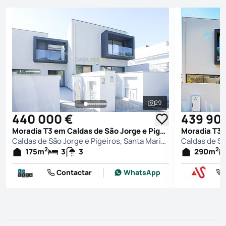
29
Ver todas as fotografi
440 000 €
439 90
Moradia T3 em Caldas de São Jorge e Pigeiros, Santa Maria da Feira
Caldas de São Jorge e Pigeiros, Santa Maria da Feira
2
2
175
m
3
3
290
m
Contactar
WhatsApp