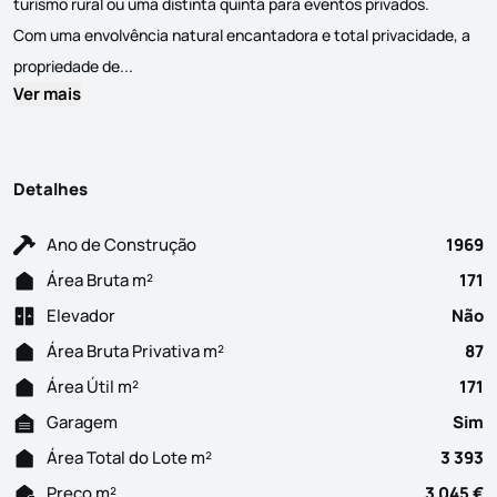
turismo rural ou uma distinta quinta para eventos privados.
Com uma envolvência natural encantadora e total privacidade, a
Descubra o charme e a exclusividade desta magnífic
propriedade de...
Ver mais
Detalhes
Ano de Construção
1969
Área Bruta m²
171
Elevador
Não
Área Bruta Privativa m²
87
Área Útil m²
171
Garagem
Sim
Área Total do Lote m²
3 393
Preço m²
3 045 €