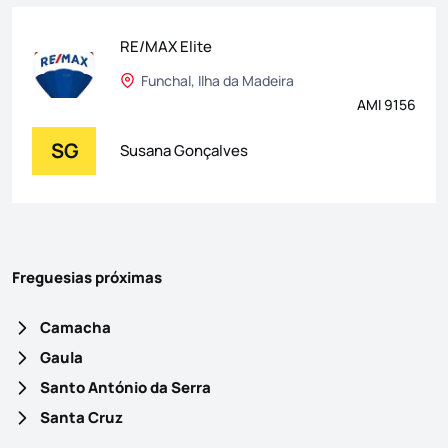
RE/MAX Elite
Funchal, Ilha da Madeira
AMI 9156
SG
Susana Gonçalves
Freguesias próximas
Camacha
Gaula
Santo António da Serra
Santa Cruz