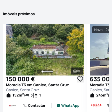
Imóveis próximos
Novo - 2 di
18
Ver todas as fotografi
150 000 €
635 00
Moradia T3 em Caniço, Santa Cruz
Moradia T3 
Caniço, Santa Cruz
Caniço, Sant
2
2
152
m
3
1
245
m
Contactar
WhatsApp