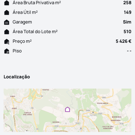
Área Bruta Privativa m²
258
Área Útil m²
149
Garagem
Sim
Área Total do Lote m²
510
Preço m²
5 426 €
Piso
- -
Localização