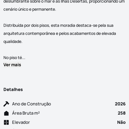
deslumbrante sobre o mar e as Ilhas Desertas, proporcionando um
cenário único e permanente.
Distribuída por dois pisos, esta moradia destaca-se pela sua
arquitetura contemporânea e pelos acabamentos de elevada
qualidade.
Moradia T3 para venda no Caniço - Nova construção de lu
No piso té...
Ver mais
Detalhes
Ano de Construção
2026
Área Bruta m²
258
Elevador
Não