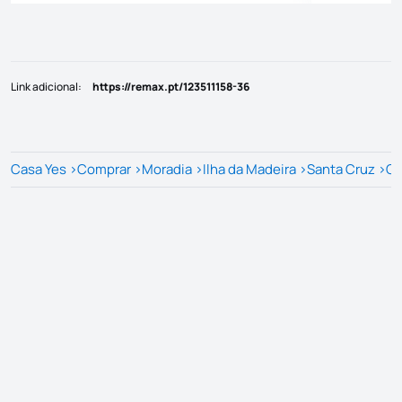
Link adicional
:
https://remax.pt/123511158-36
Casa Yes
>
Comprar
>
Moradia
>
Ilha da Madeira
>
Santa Cruz
>
Ca