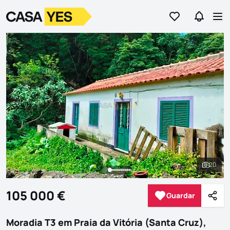
Ir para os favor
Ir para 
Logo
Ir para a homepage
Abr
20
Ver to
105 000 €
Guardar
Guardar
Parti
Moradia T3 em Praia da Vitória (Santa Cruz),