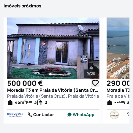
Imóveis próximos
28
Ver todas as fotografi
500 000 €
290 00
Moradia T3 em Praia da Vitória (Santa Cruz), Praia da Vitória
Praia da Vitória (Santa Cruz), Praia da Vitória
Praia da Vitó
2
45
m
3
2
- -
3
Contactar
WhatsApp