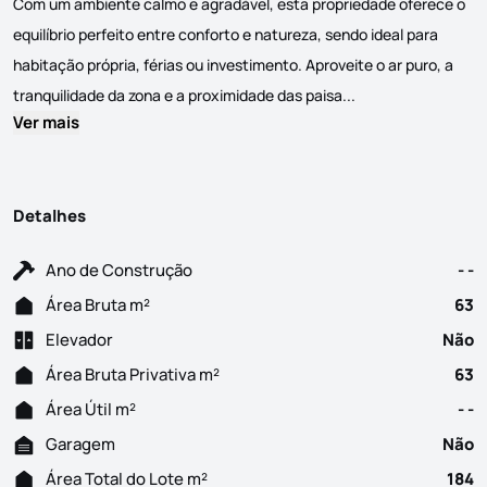
Com um ambiente calmo e agradável, esta propriedade oferece o
equilíbrio perfeito entre conforto e natureza, sendo ideal para
habitação própria, férias ou investimento. Aproveite o ar puro, a
O Cantinho Perfeit
tranquilidade da zona e a proximidade das paisa...
Ver mais
Detalhes
Ano de Construção
- -
Área Bruta m²
63
Elevador
Não
Área Bruta Privativa m²
63
Área Útil m²
- -
Garagem
Não
Área Total do Lote m²
184