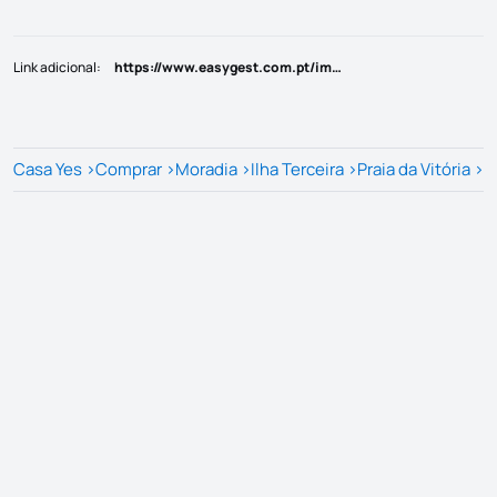
Link adicional
:
https://www.easygest.com.pt/imovel/?rid=25811986
Casa Yes
>
Comprar
>
Moradia
>
Ilha Terceira
>
Praia da Vitória
>
P