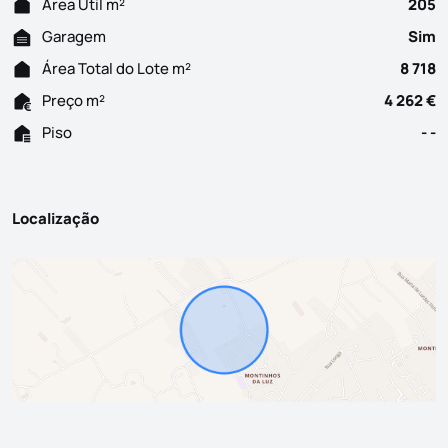
Área Útil m²
205
Garagem
Sim
Área Total do Lote m²
8 718
Preço m²
4 262 €
Piso
- -
Localização