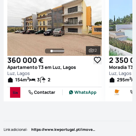
12
Ver todas as fotografi
360 000 €
2 350 0
Apartamento T3 em Luz, Lagos
Moradia T3 
Luz, Lagos
Luz, Lagos
2
2
154
m
3
2
295
m
Contactar
WhatsApp
Link adicional
:
https://www.kwportugal.pt/imovel/Venda/Moradia/Faro/Lagos/Luz/50938