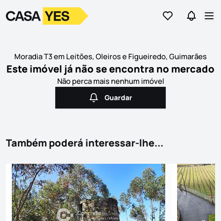
Ir para os favor
Ir para 
Logo
Ir para a homepage
Abr
Moradia T3 em Leitões, Oleiros e Figueiredo, Guimarães
Este imóvel já não se encontra no mercado
Não perca mais nenhum imóvel
Guardar
Guardar
Também poderá interessar-lhe...