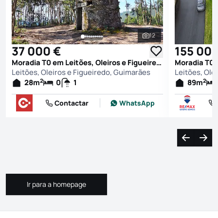
12
Ver todas as fotografi
37 000 €
155 000
Moradia T0 em Leitões, Oleiros e Figueiredo, Guimarães
Leitões, Oleiros e Figueiredo, Guimarães
Leitões, Ole
2
2
28
m
0
1
89
m
Contactar
WhatsApp
Navegação
Nave
Ir para a homepage
Ir para a homepage