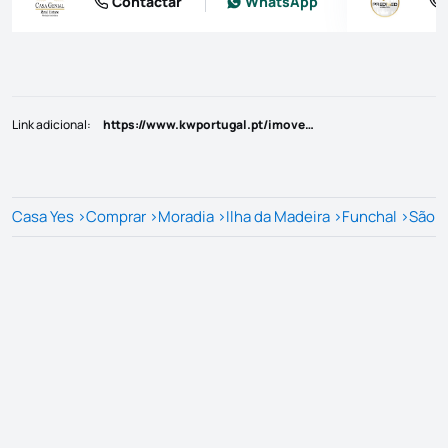
Contactar
WhatsApp
Link adicional
:
https://www.kwportugal.pt/imovel/Venda/Moradia/Ilha da Madeira/Calheta (Madeira)/Arco da Calheta/49865
Casa Yes
>
Comprar
>
Moradia
>
Ilha da Madeira
>
Funchal
>
São M