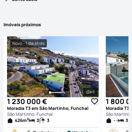
Imóveis próximos
Novo - 1 dia atrás
49
Ver todas as fotografi
1 230 000 €
1 800 0
Moradia T3 em São Martinho, Funchal
Moradia T3 
São Martinho, Funchal
São Martinho
2
426
m
3
3
- -
3