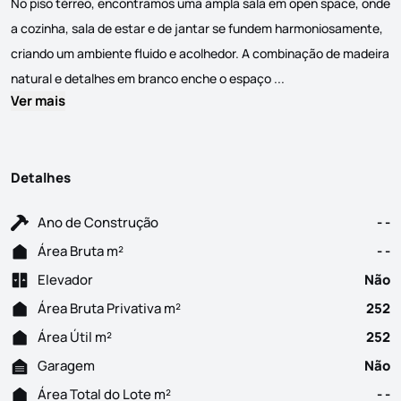
No piso térreo, encontramos uma ampla sala em open space, onde
a cozinha, sala de estar e de jantar se fundem harmoniosamente,
criando um ambiente fluido e acolhedor. A combinação de madeira
Um refúgio contempo
natural e detalhes em branco enche o espaço ...
Ver mais
Detalhes
Ano de Construção
- -
Área Bruta m²
- -
Elevador
Não
Área Bruta Privativa m²
252
Área Útil m²
252
Garagem
Não
Área Total do Lote m²
- -