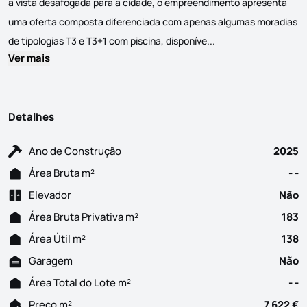
a vista desafogada para a cidade, o empreendimento apresenta
uma oferta composta diferenciada com apenas algumas moradias
Este empreendimento 
de tipologias T3 e T3+1 com piscina, disponíve...
Ver mais
Detalhes
Ano de Construção
2025
Área Bruta m²
- -
Elevador
Não
Área Bruta Privativa m²
183
Área Útil m²
138
Garagem
Não
Área Total do Lote m²
- -
Preço m²
7 622 €