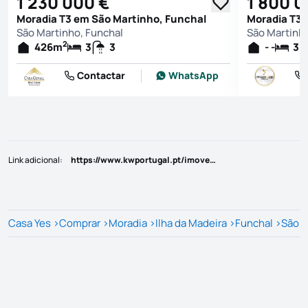
1 230 000 €
1 800 0
Moradia T3 em São Martinho, Funchal
Moradia T3 
São Martinho, Funchal
São Martinho
2
426
m
3
3
- -
3
Contactar
WhatsApp
Link adicional
:
https://www.kwportugal.pt/imovel/Venda/Moradia/Ilha da Madeira/Funchal/São Martinho/54526
Casa Yes
>
Comprar
>
Moradia
>
Ilha da Madeira
>
Funchal
>
São M