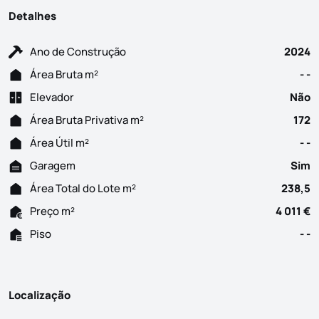
Detalhes
Ano de Construção
2024
Área Bruta m²
- -
Elevador
Não
Área Bruta Privativa m²
172
Área Útil m²
- -
Garagem
Sim
Área Total do Lote m²
238,5
Preço m²
4 011 €
Piso
- -
Localização