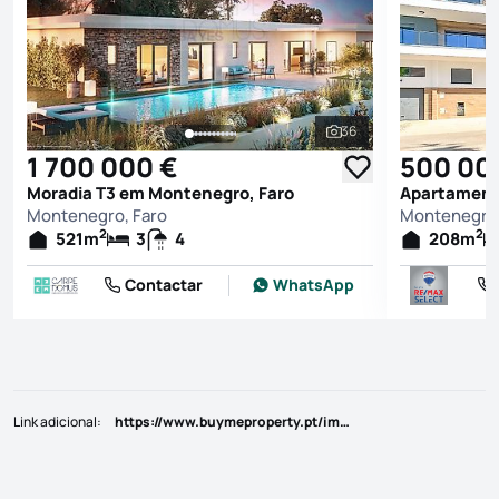
36
Ver todas as fotografi
1 700 000 €
500 00
Moradia T3 em Montenegro, Faro
Apartament
Montenegro, Faro
Montenegro,
2
2
521
m
3
4
208
m
Contactar
WhatsApp
Link adicional
:
https://www.buymeproperty.pt/imovel/?rid=19935503