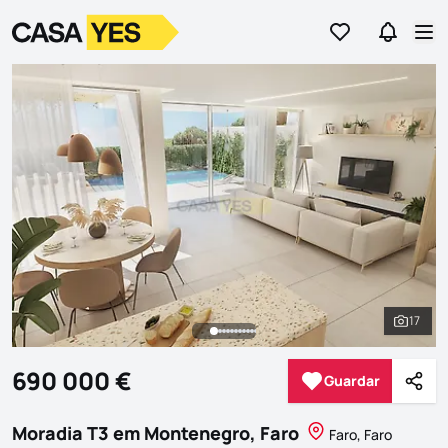
Ir para os favor
Ir para 
Logo
Ir para a homepage
Abr
17
Ver to
690 000 €
Guardar
Guardar
Parti
Moradia T3 em Montenegro, Faro
Faro, Faro