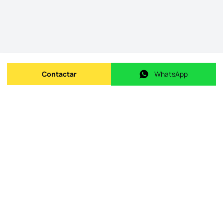
Contactar
WhatsApp
Enviar mensagem
WhatsApp
ID do imóvel na origem
:
id.
220276_23