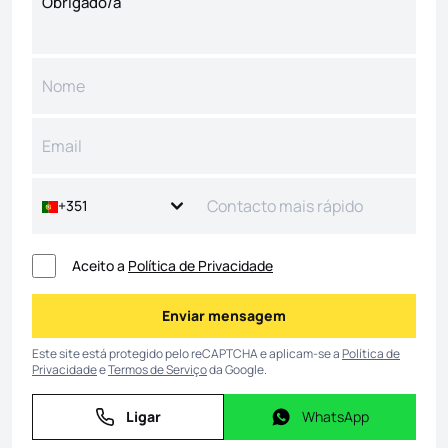
+351
Aceito a
Política de Privacidade
Enviar mensagem
Enviar mensagem
Este site está protegido pelo reCAPTCHA e aplicam-se a
Política de
Privacidade
e
Termos de Serviço
da Google.
Ligar
WhatsApp
Ligar
WhatsApp