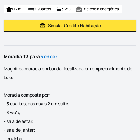
172 m²
3 Quartos
3 WC
Eficiência energética
Simular Crédito Habitação
Simular Prestação
Moradia T3 para
vender
Magnífica moradia em banda, localizada em empreendimento de
Luxo.
Moradia composta por:
- 3 quartos, dos quais 2 em suite;
- 3 wc's;
- sala de estar;
- sala de jantar;
- cozinha;