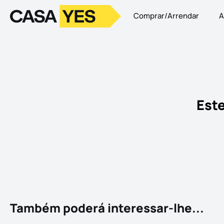
Comprar/Arrendar
A
Logo
Ir para a homepage
Este
Também poderá interessar-lhe...