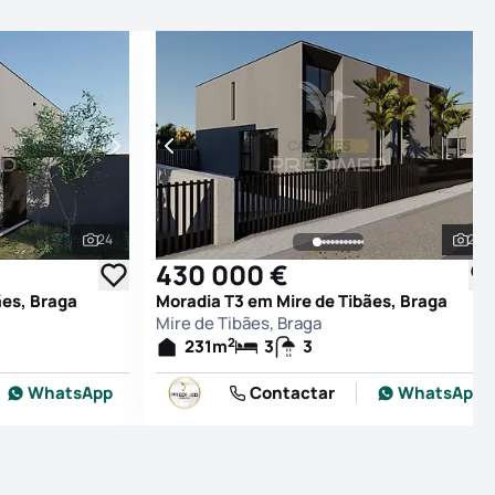
24
28
Ver todas as fotografias
Ver
430 000 €
ães, Braga
Moradia T3 em Mire de Tibães, Braga
Mire de Tibães, Braga
2
231
m
3
3
WhatsApp
Contactar
WhatsApp