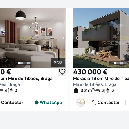
33
afias
Ver todas as fotografias
0 €
430 000 €
 em Mire de Tibães, Braga
Moradia T3 em Mire de Tib
ães, Braga
Mire de Tibães, Braga
2
4
3
231
m
3
3
Contactar
WhatsApp
Contactar