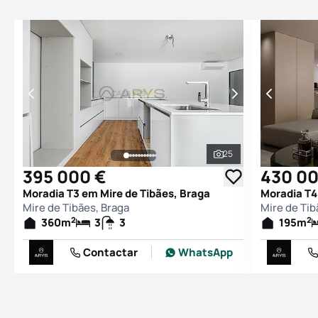
25
Ver todas as fotogr
395 000 €
430 00
Moradia T3 em Mire de Tibães, Braga
Moradia T4
Mire de Tibães, Braga
Mire de Tib
2
2
360
m
3
3
195
m
Contactar
WhatsApp