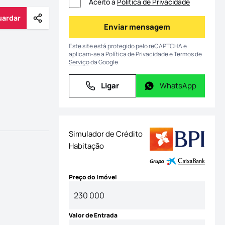
Aceito a
Política de Privacidade
uardar
Partilhar
Guardar
Enviar mensagem
Enviar mensagem
Este site está protegido pelo reCAPTCHA e
aplicam-se a
Política de Privacidade
e
Termos de
Serviço
da Google.
Ligar
WhatsApp
Ligar
WhatsApp
Simulador de Crédito
Habitação
Preço do Imóvel
Valor de Entrada