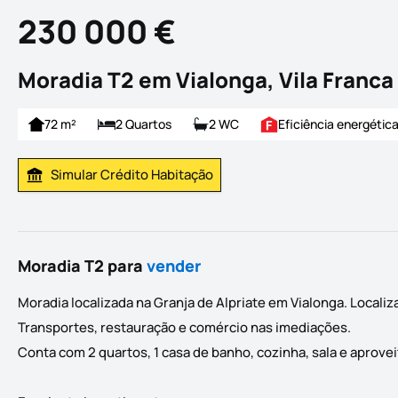
230 000 €
Moradia T2 em Vialonga, Vila Franca 
72 m²
2 Quartos
2 WC
Eficiência energétic
Simular Crédito Habitação
Simular Prestação
Moradia T2 para
vender
Moradia localizada na Granja de Alpriate em Vialonga. Locali
Transportes, restauração e comércio nas imediações.
Conta com 2 quartos, 1 casa de banho, cozinha, sala e aprove