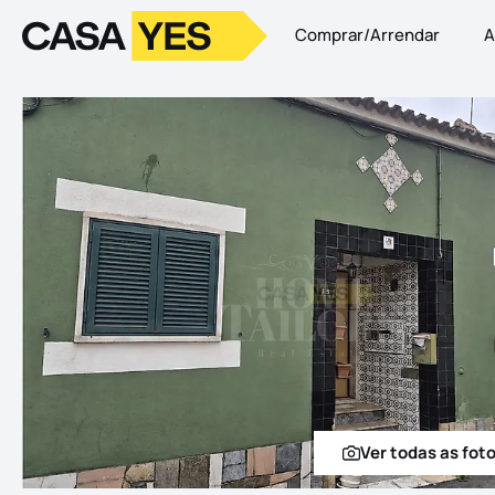
Comprar/Arrendar
A
Logo
Ir para a homepage
Ver todas as fot
Ver t