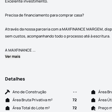
Excelente investimento.
Precisa de financiamento para comprar casa?
Através da nossa parceria com a MAXFINANCE MARGEM, dispon
sem custos, acompanhando todo o processo até à escritura.
Moradia localizada na Granja de Alpriate e
A MAXFINANCE ...
Ver mais
Detalhes
Ano de Construção
- -
Área Br
Área Bruta Privativa m²
72
Área Út
Área Total do Lote m²
72
Preço 