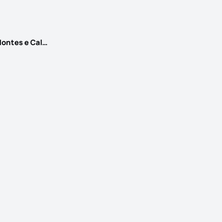
Alhandra, São João dos Montes e Calhandriz