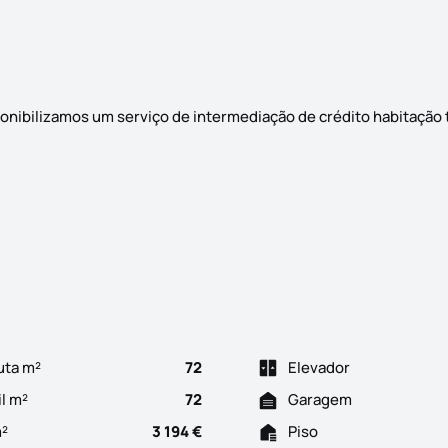
ibilizamos um serviço de intermediação de crédito habitação
m Vialonga. Localizada em zona residencial e sossegada. Trans
uta m²
72
Elevador
il m²
72
Garagem
m²
3 194 €
Piso