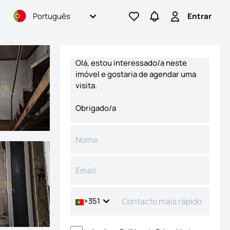
Português
Entrar
Ir para os favoritos
Ir para pesquisas
Entrar
Formulário de contacto
+351