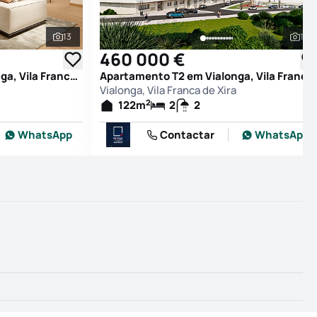
13
12
Ver todas as fotografias
Ver
460 000 €
Apartamento T2 em Vialonga, Vila Franca de Xira
Apartamento T2 em Vialonga, Vila Franca de Xira
Vialonga, Vila Franca de Xira
2
122
m
2
2
WhatsApp
Contactar
WhatsApp