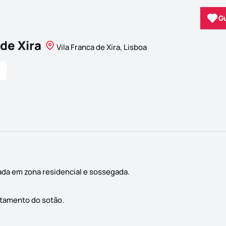
G
de Xira
Vila Franca de Xira, Lisboa
a
zada em zona residencial e sossegada.
itamento do sotão.