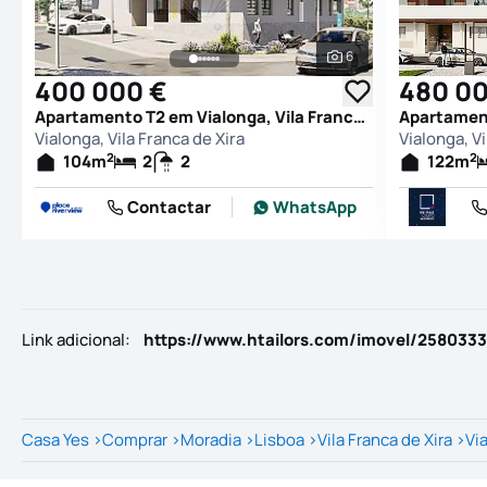
6
Ver todas as fotogr
400 000 €
480 00
Apartamento T2 em Vialonga, Vila Franca de Xira
Vialonga, Vila Franca de Xira
Vialonga, Vi
2
2
104
m
2
2
122
m
Contactar
WhatsApp
Link adicional
:
https://www.htailors.com/imovel/258033
Casa Yes
>
Comprar
>
Moradia
>
Lisboa
>
Vila Franca de Xira
>
Vi