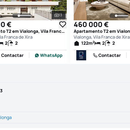
13
afias
Ver todas as fotografias
0 €
460 000 €
Apartamento T2 em Vialonga, Vila Franca de Xira
la Franca de Xira
Vialonga, Vila Franca de Xira
2
2
2
122
m
2
2
Contactar
WhatsApp
Contactar
33
alonga