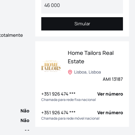
Simular
Simular
 totalmente
Home Tailors Real
portes, restauração e comércio nas imediações. Conta com 2 qua
Estate
Lisboa, Lisboa
AMI 13187
+351 926 474 ***
Ver número
Chamada para rede fixa nacional
Não
+351 926 474 ***
Ver número
Chamada para rede móvel nacional
Não
- -