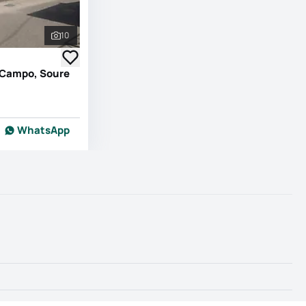
10
Ver todas as fotografias
o Campo, Soure
WhatsApp