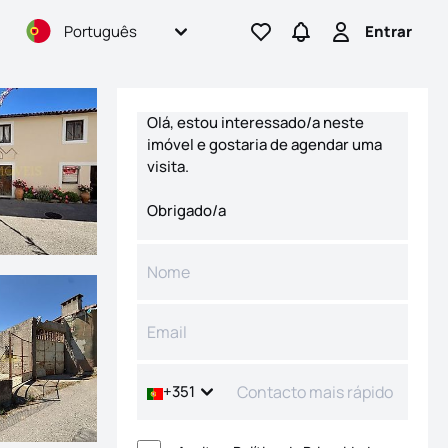
Português
Entrar
Ir para os favoritos
Ir para pesquisas
Entrar
Formulário de contacto
+351