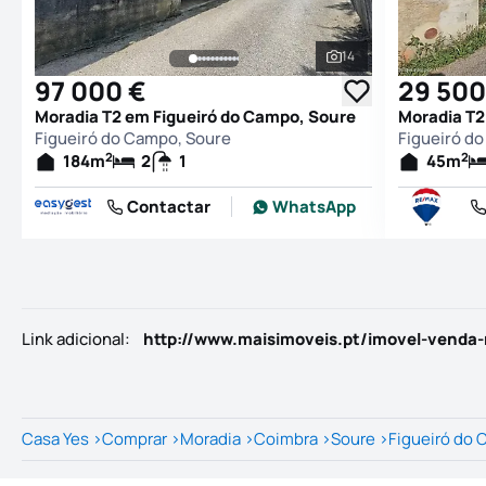
14
Ver todas as fotogr
97 000 €
29 500
Moradia T2 em Figueiró do Campo, Soure
Moradia T2
Figueiró do Campo, Soure
Figueiró d
2
2
184
m
2
1
45
m
Contactar
WhatsApp
Link adicional
:
http://www.maisimoveis.pt/imovel-venda-
Casa Yes
>
Comprar
>
Moradia
>
Coimbra
>
Soure
>
Figueiró do