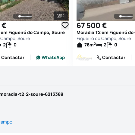
14
afias
Ver todas as fotografias
 €
67 500 €
 em Figueiró do Campo, Soure
Moradia T2 em Figueiró d
o Campo, Soure
Figueiró do Campo, Soure
2
2
0
78
m
2
0
Contactar
WhatsApp
Contactar
moradia-t2-2-soure-6213389
 Campo