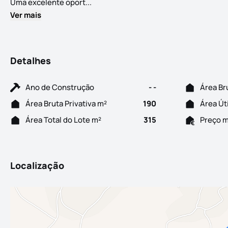
Oportunidade única em Paleão, Soure! 
Uma excelente oport...
Ver mais
Detalhes
Ano de Construção
- -
Área Br
Área Bruta Privativa m²
190
Área Út
Área Total do Lote m²
315
Preço 
Localização