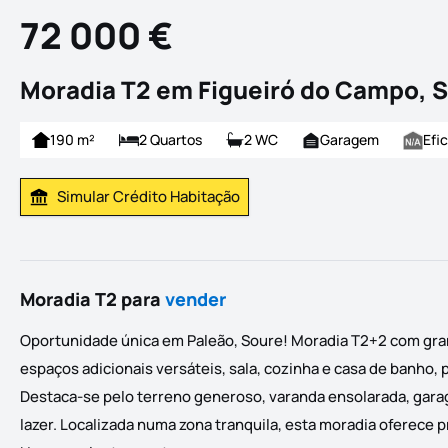
72 000 €
Moradia T2 em Figueiró do Campo, 
190 m²
2 Quartos
2 WC
Garagem
Efi
Simular Crédito Habitação
Simular Prestação
Moradia T2 para
vender
Oportunidade única em Paleão, Soure! Moradia T2+2 com gran
espaços adicionais versáteis, sala, cozinha e casa de banho,
Destaca-se pelo terreno generoso, varanda ensolarada, gara
lazer. Localizada numa zona tranquila, esta moradia oferece 