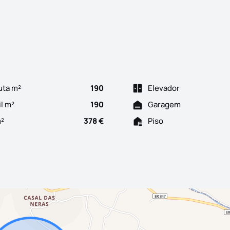
Moradia T2+2 com grande potencial para remodelação. O imóvel d
uta m²
190
Elevador
il m²
190
Garagem
m²
378 €
Piso