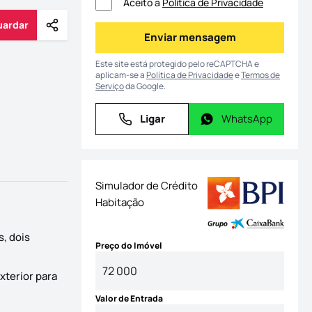
Aceito a
Política de Privacidade
uardar
Partilhar
Guardar
Enviar mensagem
Enviar mensagem
Este site está protegido pelo reCAPTCHA e
aplicam-se a
Política de Privacidade
e
Termos de
Serviço
da Google.
Ligar
WhatsApp
Ligar
WhatsApp
Simulador de Crédito
Habitação
, dois
Preço do Imóvel
xterior para
Valor de Entrada