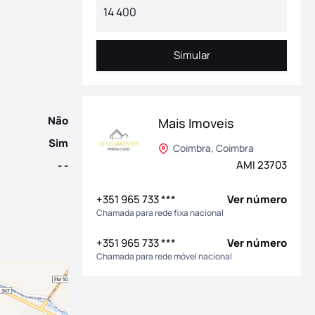
ispõe de dois quartos, dois espaços adicionais versáteis, sala,
Simular
Simular
Não
Mais Imoveis
Sim
Coimbra, Coimbra
AMI 23703
- -
+351 965 733 ***
Ver número
Chamada para rede fixa nacional
+351 965 733 ***
Ver número
Chamada para rede móvel nacional