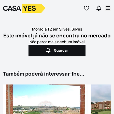
Ir para os favor
Ir para 
Logo
Ir para a homepage
Abr
Moradia T2 em Silves, Silves
Este imóvel já não se encontra no mercado
Não perca mais nenhum imóvel
Guardar
Guardar
Também poderá interessar-lhe...