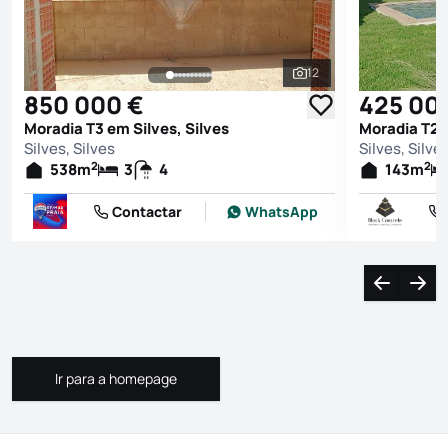
12
Ver todas as fotografi
850 000 €
425 00
Moradia T3 em Silves, Silves
Moradia T2 e
Silves, Silves
Silves, Silve
2
2
538
m
3
4
143
m
Contactar
WhatsApp
Navegação
Nave
Ir para a homepage
Ir para a homepage