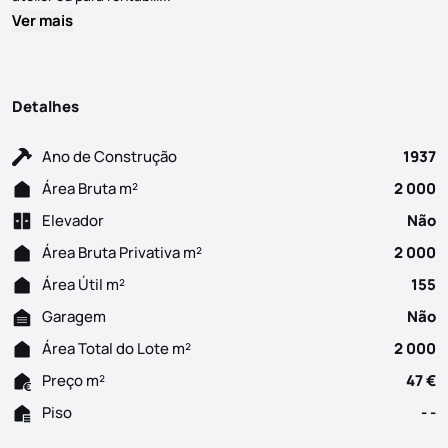
Ver mais
Detalhes
Ano de Construção
1937
Área Bruta m²
2 000
Elevador
Não
Área Bruta Privativa m²
2 000
Área Útil m²
155
Garagem
Não
Área Total do Lote m²
2 000
Preço m²
47 €
Piso
- -