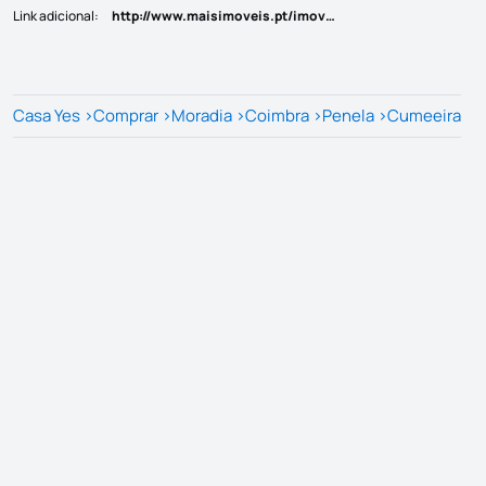
Link adicional
:
http://www.maisimoveis.pt/imovel-venda-moradia-t2-1-penela-6204151
Casa Yes
>
Comprar
>
Moradia
>
Coimbra
>
Penela
>
Cumeeira