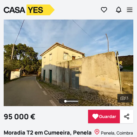
Ir para os favor
Ir para 
Logo
Ir para a homepage
Abr
13
Ver to
95 000 €
Guardar
Guardar
Parti
Moradia T2 em Cumeeira, Penela
Penela, Coimbra