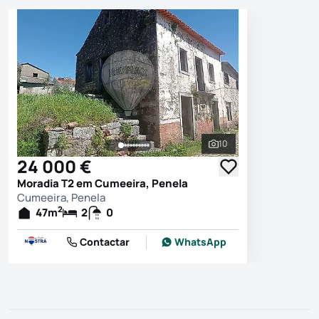
10
Ver todas as fotografi
24 000 €
Moradia T2 em Cumeeira, Penela
Cumeeira, Penela
2
47
m
2
0
Contactar
WhatsApp