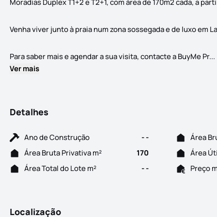
Moradias Duplex T1+2 e T2+1, com área de 170m2 cada, a part
Venha viver junto à praia num zona sossegada e de luxo em L
Para saber mais e agendar a sua visita, contacte a BuyMe Pr...
Ver mais
Detalhes
Ano de Construção
- -
Área Br
Área Bruta Privativa m²
170
Área Út
Área Total do Lote m²
- -
Preço 
Localização