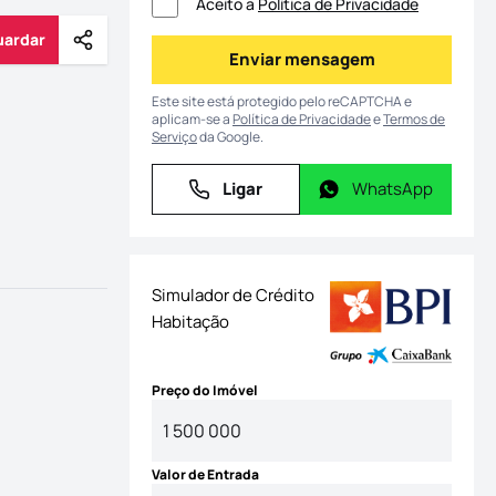
Aceito a
Política de Privacidade
uardar
Partilhar
Guardar
Enviar mensagem
Enviar mensagem
Este site está protegido pelo reCAPTCHA e
aplicam-se a
Política de Privacidade
e
Termos de
Serviço
da Google.
Ligar
WhatsApp
Ligar
WhatsApp
Simulador de Crédito
Habitação
Preço do Imóvel
Valor de Entrada