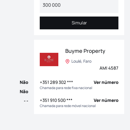
Simular
Simular
em Lagos. Poderá encontrar moradias de tipologia T1+2 até T2+1 
Buyme Property
Loulé, Faro
AMI 4587
+351 289 302 ***
Ver número
Não
Chamada para rede fixa nacional
Não
+351 910 500 ***
Ver número
- -
Chamada para rede móvel nacional