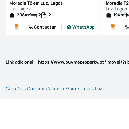
Moradia T2 em Luz, Lagos
Moradia T2
Luz, Lagos
Luz, Lagos
2
2
208
m
2
2
194
m
Contactar
WhatsApp
Link adicional
:
https://www.buymeproperty.pt/imovel/?r
Casa Yes
>
Comprar
>
Moradia
>
Faro
>
Lagos
>
Luz