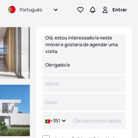
Português
Entrar
Ir para os favoritos
Ir para pesquisas
Entrar
Formulário de contacto
+351