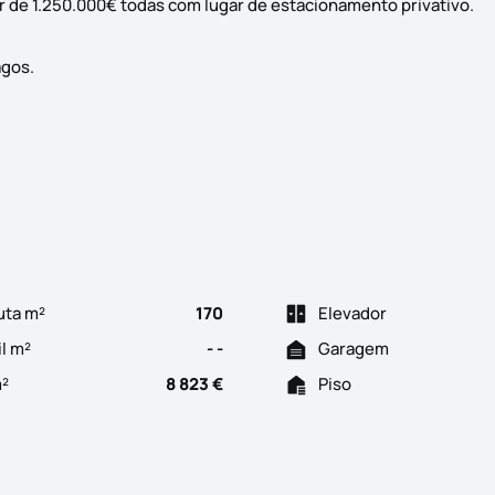
ir de 1.250.000€ todas com lugar de estacionamento privativo.
agos.
Fantásticas moradias de luxo, em construção, localizadas na Luz 
uta m²
170
Elevador
il m²
- -
Garagem
m²
8 823 €
Piso