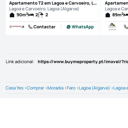
Apartamento T2 em Lagoa e Carvoeiro, Lagoa (Algarve)
Lagoa e Carvoeiro, Lagoa (Algarve)
Lagoa e Car
2
2
90
m
2
2
89
m
Contactar
WhatsApp
Link adicional
:
https://www.buymeproperty.pt/imovel/?r
Casa Yes
>
Comprar
>
Moradia
>
Faro
>
Lagoa (Algarve)
>
Lagoa 