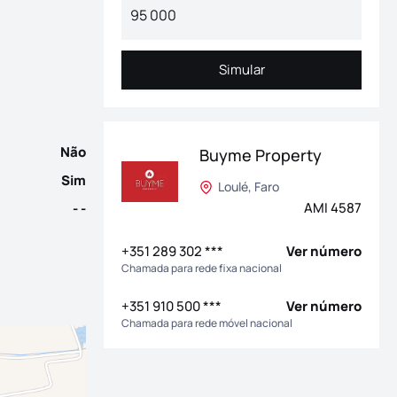
a o seu novo lar num exclusivo condomínio privado no Carvoeiro,
Simular
Simular
Não
Buyme Property
Sim
Loulé, Faro
AMI 4587
- -
+351 289 302 ***
Ver número
Chamada para rede fixa nacional
+351 910 500 ***
Ver número
Chamada para rede móvel nacional