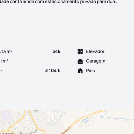
Descubr
idade conta ainda com estacionamento privado para dua...
uta m²
346
Elevador
il m²
- -
Garagem
m²
3 104 €
Piso