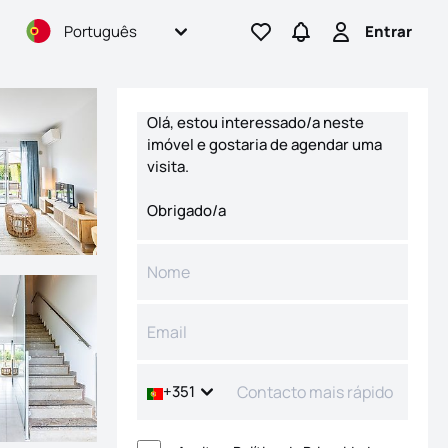
Português
Entrar
Ir para os favoritos
Ir para pesquisas
Entrar
Formulário de contacto
+351