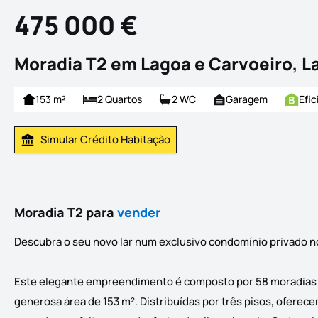
475 000 €
Moradia T2 em Lagoa e Carvoeiro, L
153 m²
2 Quartos
2 WC
Garagem
Efic
Simular Crédito Habitação
Simular Prestação
Moradia T2 para
vender
Descubra o seu novo lar num exclusivo condomínio privado n
Este elegante empreendimento é composto por 58 moradias ge
generosa área de 153 m². Distribuídas por três pisos, oferec