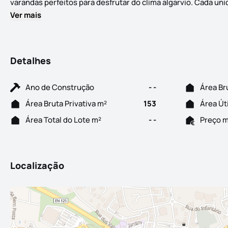
varandas perfeitos para desfrutar do clima algarvio. Cada un
Ver mais
Detalhes
Ano de Construção
- -
Área Br
Área Bruta Privativa m²
153
Área Út
Área Total do Lote m²
- -
Preço 
Localização