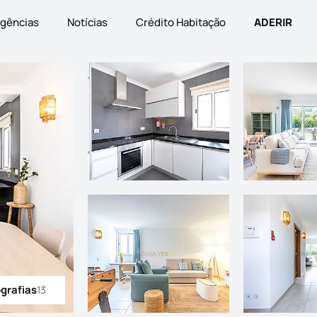
gências
Notícias
Crédito Habitação
ADERIR
ografias
13
odas as fotografias