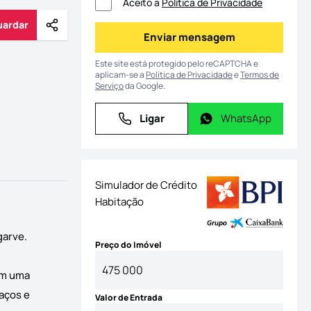
Aceito a
Política de Privacidade
uardar
Partilhar
Guardar
Enviar mensagem
Enviar mensagem
Este site está protegido pelo reCAPTCHA e
aplicam-se a
Política de Privacidade
e
Termos de
Serviço
da Google.
Ligar
WhatsApp
Ligar
WhatsApp
Simulador de Crédito
Habitação
garve.
Preço do Imóvel
om uma
raços e
Valor de Entrada