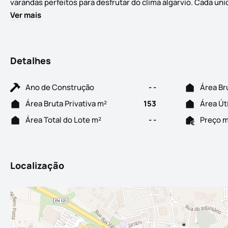
varandas perfeitos para desfrutar do clima algarvio. Cada un
Ver mais
Detalhes
Ano de Construção
- -
Área Br
Área Bruta Privativa m²
153
Área Út
Área Total do Lote m²
- -
Preço 
Localização