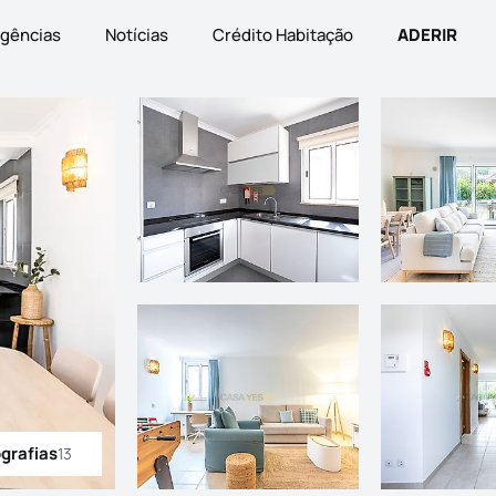
gências
Notícias
Crédito Habitação
ADERIR
ografias
13
odas as fotografias