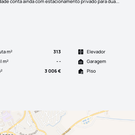
Descubr
idade conta ainda com estacionamento privado para dua...
uta m²
313
Elevador
il m²
- -
Garagem
m²
3 006 €
Piso