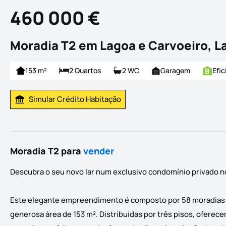
460 000 €
Moradia T2 em Lagoa e Carvoeiro, L
153 m²
2 Quartos
2 WC
Garagem
Efic
Simular Crédito Habitação
Simular Prestação
Moradia T2 para
vender
Descubra o seu novo lar num exclusivo condomínio privado n
Este elegante empreendimento é composto por 58 moradias ge
generosa área de 153 m². Distribuídas por três pisos, oferec