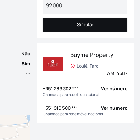
a o seu novo lar num exclusivo condomínio privado no Carvoeiro,
Simular
Simular
Não
Buyme Property
Sim
Loulé, Faro
AMI 4587
- -
+351 289 302 ***
Ver número
Chamada para rede fixa nacional
+351 910 500 ***
Ver número
Chamada para rede móvel nacional