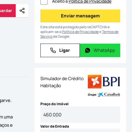
Aceito a
Política de Privacidade
uardar
Partilhar
Guardar
Enviar mensagem
Enviar mensagem
Este site está protegido pelo reCAPTCHA e
aplicam-se a
Política de Privacidade
e
Termos de
Serviço
da Google.
Ligar
WhatsApp
Ligar
WhatsApp
Simulador de Crédito
Habitação
garve.
Preço do Imóvel
om uma
raços e
Valor de Entrada