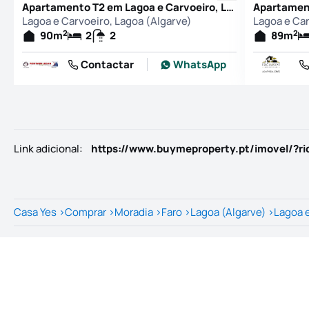
Apartamento T2 em Lagoa e Carvoeiro, Lagoa (Algarve)
Lagoa e Carvoeiro, Lagoa (Algarve)
Lagoa e Car
2
2
90
m
2
2
89
m
Contactar
WhatsApp
Link adicional
:
https://www.buymeproperty.pt/imovel/?r
Casa Yes
>
Comprar
>
Moradia
>
Faro
>
Lagoa (Algarve)
>
Lagoa 