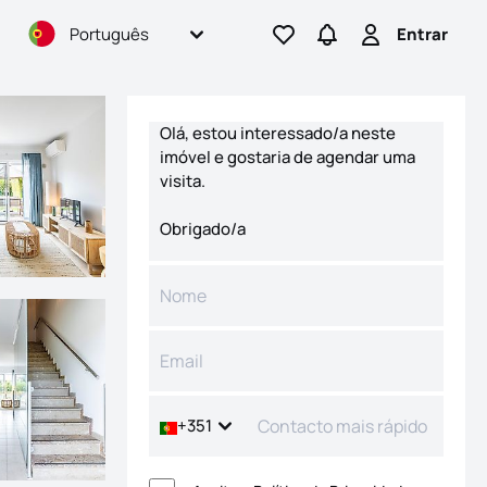
Português
Entrar
Ir para os favoritos
Ir para pesquisas
Entrar
Formulário de contacto
+351