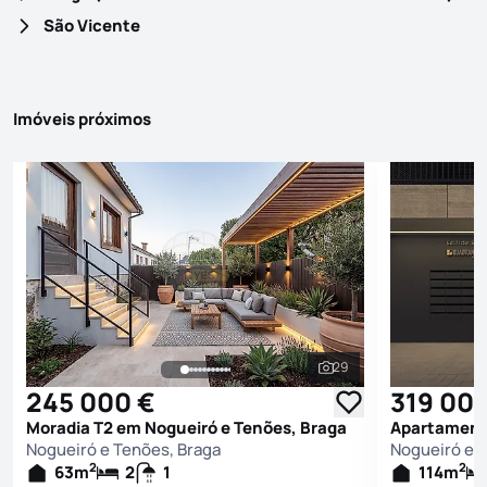
São Vicente
Imóveis próximos
29
Ver todas as fotografi
245 000 €
319 00
Moradia T2 em Nogueiró e Tenões, Braga
Nogueiró e Tenões, Braga
Nogueiró e 
2
2
63
m
2
1
114
m