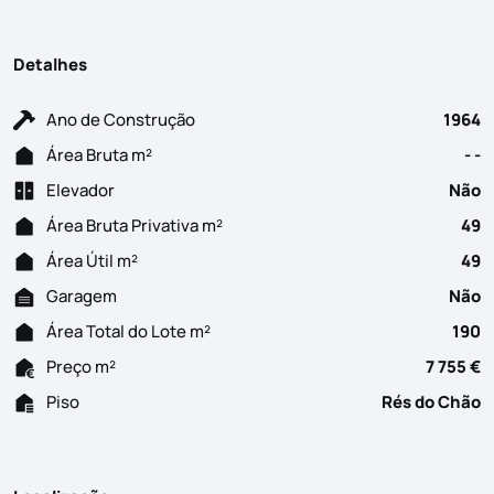
Detalhes
Ano de Construção
1964
Área Bruta m²
- -
Elevador
Não
Área Bruta Privativa m²
49
Área Útil m²
49
Garagem
Não
Área Total do Lote m²
190
Preço m²
7 755 €
Piso
Rés do Chão