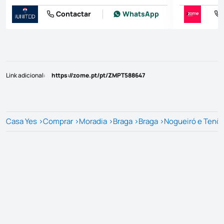
Contactar
WhatsApp
Link adicional
:
https://zome.pt/pt/ZMPT588647
Casa Yes
>
Comprar
>
Moradia
>
Braga
>
Braga
>
Nogueiró e Tenõ