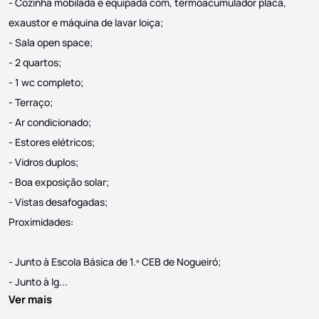
- Cozinha mobilada e equipada com, termoacumulador placa,
exaustor e máquina de lavar loiça;
- Sala open space;
- 2 quartos;
- 1 wc completo;
- Terraço;
- Ar condicionado;
- Estores elétricos;
- Vidros duplos;
- Boa exposição solar;
- Vistas desafogadas;
Proximidades:
- Junto à Escola Básica de 1.º CEB de Nogueiró;
Identificação do imóvel: ZMPT588647 Moradia T2 térrea 
- Junto à Ig...
Ver mais