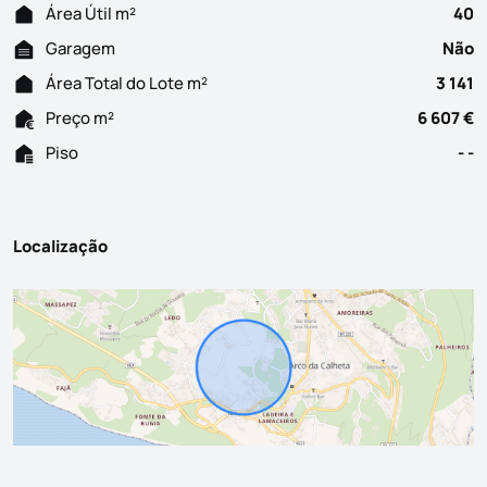
Área Útil m²
40
Garagem
Não
Área Total do Lote m²
3 141
Preço m²
6 607 €
Piso
- -
Localização