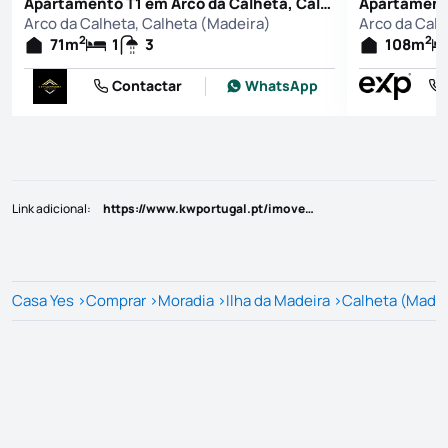
Apartamento T1 em Arco da Calheta, Calheta (Madeira)
Arco da Calheta, Calheta (Madeira)
Arco da Calh
2
2
71
m
1
3
108
m
Contactar
WhatsApp
Link adicional
:
https://www.kwportugal.pt/imovel/Venda/Moradia/Ilha da Madeira/Calheta (Madeira)/Estreito da Calheta/54534
Casa Yes
>
Comprar
>
Moradia
>
Ilha da Madeira
>
Calheta (Madei