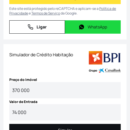
Este site está protegido pelo reCAPTCHA e aplicam-se a
Política de
Privacidade
e
Termos de Serviço
da Google.
Ligar
WhatsApp
Ligar
WhatsApp
Simulador de Crédito Habitação
Preço do Imóvel
Valor de Entrada