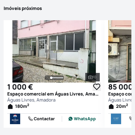
Imóveis próximos
10
Ver todas as fotografi
1 000 €
85 000
Espaço comercial em Águas Livres, Amadora
Águas Livres, Amadora
Águas Livre
2
2
180
m
20
m
Contactar
WhatsApp