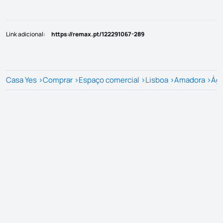
Link adicional
:
https://remax.pt/122291067-289
Casa Yes
>
Comprar
>
Espaço comercial
>
Lisboa
>
Amadora
>
Águ