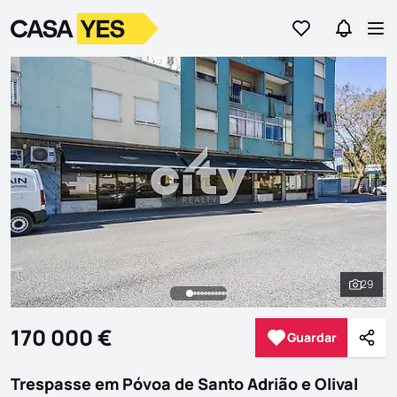
Ir para os favor
Ir para 
Logo
Ir para a homepage
Abr
29
Ver to
170 000 €
Guardar
Guardar
Parti
Trespasse em Póvoa de Santo Adrião e Olival