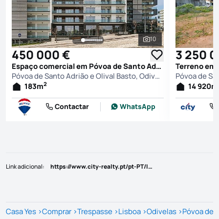
10
Ver todas as fotografi
450 000 €
3 250 0
Espaço comercial em Póvoa de Santo Adrião e Olival Basto, Odivelas
Póvoa de Santo Adrião e Olival Basto, Odivelas
2
183
m
14 920
m
Contactar
WhatsApp
Link adicional
:
https://www.city-realty.pt/pt-PT/Imovel/Trespasse/Com negócio/Lisboa/Odivelas/Póvoa de Santo Adrião e Olival Basto/1275445
Casa Yes
>
Comprar
>
Trespasse
>
Lisboa
>
Odivelas
>
Póvoa de S