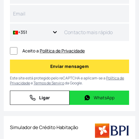
+351
Aceito a
Política de Privacidade
Enviar mensagem
Enviar mensagem
Este site está protegido pelo reCAPTCHA e aplicam-se a
Política de
Privacidade
e
Termos de Serviço
da Google.
Ligar
WhatsApp
Ligar
WhatsApp
Simulador de Crédito Habitação