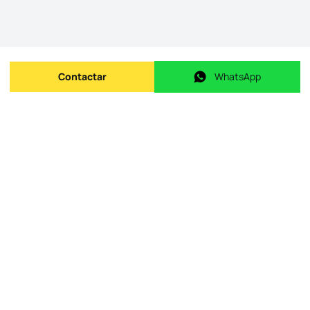
Contactar
WhatsApp
Enviar mensagem
WhatsApp
ID do imóvel na origem
:
id.
00410
Data de publicação
:
10/05/2026
Último update
:
13/07/2026