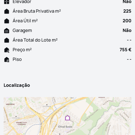
Elevador
Não
Área Bruta Privativa m²
225
Área Útil m²
200
Garagem
Não
Área Total do Lote m²
- -
Preço m²
755 €
Piso
- -
Localização