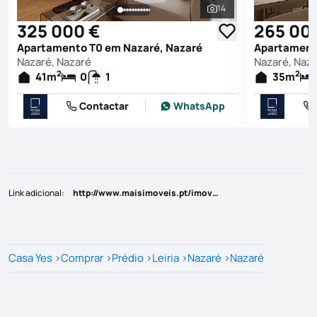
14
Ver todas as fotografi
325 000 €
265 00
Apartamento T0 em Nazaré, Nazaré
Apartament
Nazaré, Nazaré
Nazaré, Naz
2
2
41
m
0
1
35
m
Contactar
WhatsApp
Link adicional
:
http://www.maisimoveis.pt/imovel-venda-negocio-nazare-6202328
Casa Yes
>
Comprar
>
Prédio
>
Leiria
>
Nazaré
>
Nazaré