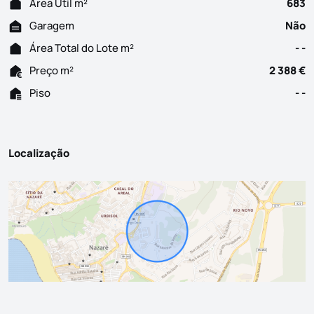
Área Útil m²
683
Garagem
Não
Área Total do Lote m²
- -
Preço m²
2 388 €
Piso
- -
Localização