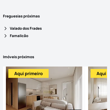
Freguesias próximas
Valado dos Frades
Famalicão
Imóveis próximos
Aqui primeiro
Aqui p