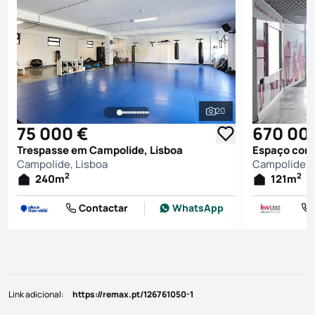
20
Ver todas as fotografi
75 000 €
670 00
Trespasse em Campolide, Lisboa
Espaço come
Campolide, Lisboa
Campolide, 
2
2
240
m
121
m
Contactar
WhatsApp
Link adicional
:
https://remax.pt/126761050-1