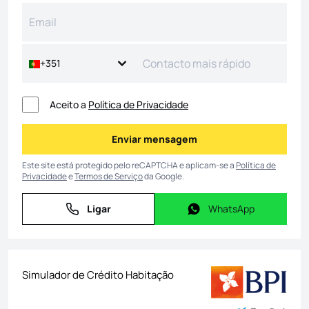
+351
Aceito a
Política de Privacidade
Enviar mensagem
Enviar mensagem
Este site está protegido pelo reCAPTCHA e aplicam-se a
Política de
Privacidade
e
Termos de Serviço
da Google.
Ligar
WhatsApp
Ligar
WhatsApp
Simulador de Crédito Habitação