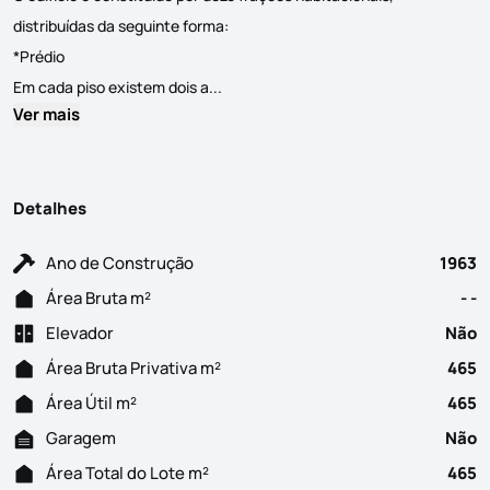
distribuídas da seguinte forma:
*Prédio
Venda Conjunta: Prédio com 3 Casas no
Em cada piso existem dois a...
Ver mais
Detalhes
Ano de Construção
1963
Área Bruta m²
- -
Elevador
Não
Área Bruta Privativa m²
465
Área Útil m²
465
Garagem
Não
Área Total do Lote m²
465