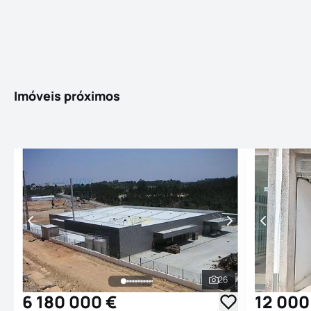
Imóveis próximos
26
Ver todas as fotogr
6 180 000 €
12 000