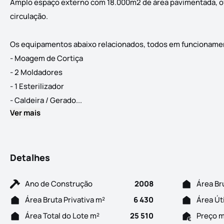
Amplo espaço externo com 18.000m2 de área pavimentada, o
circulação.
Os equipamentos abaixo relacionados, todos em funcionamen
- Moagem de Cortiça
- 2 Moldadores
- 1 Esterilizador
Armazém Industrial, Corticeira para ven
- Caldeira / Gerado...
Ver mais
Detalhes
Ano de Construção
2008
Área Br
Área Bruta Privativa m²
6 430
Área Út
Área Total do Lote m²
25 510
Preço 