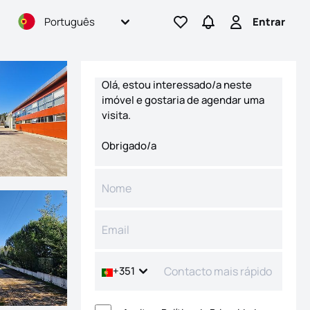
Português
Entrar
Ir para os favoritos
Ir para pesquisas
Entrar
Formulário de contacto
+351