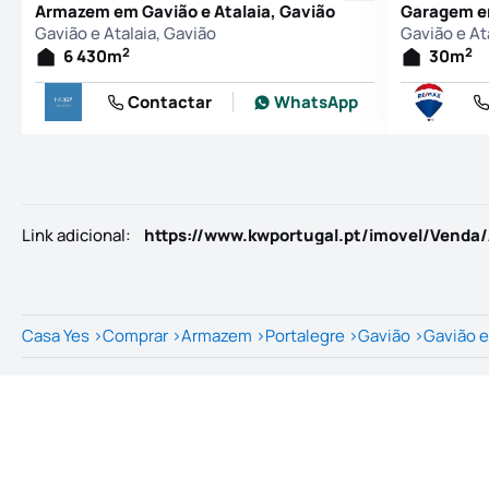
Armazem em Gavião e Atalaia, Gavião
Garagem em
Gavião e Atalaia, Gavião
Gavião e At
2
2
6 430
m
30
m
Contactar
WhatsApp
Link adicional
:
Casa Yes
>
Comprar
>
Armazem
>
Portalegre
>
Gavião
>
Gavião e