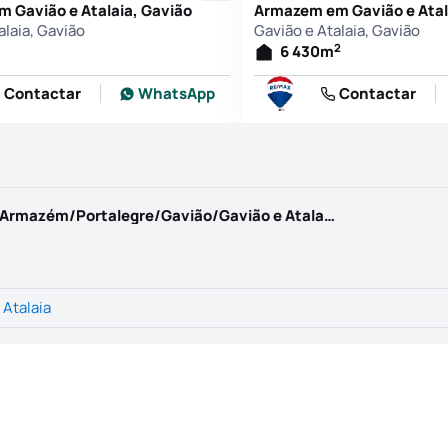
 Gavião e Atalaia, Gavião
Armazem em Gavião e Atal
alaia, Gavião
Gavião e Atalaia, Gavião
2
6 430
m
Contactar
WhatsApp
Contactar
https://www.kwportugal.pt/imovel/Venda/Armazém/Portalegre/Gavião/Gavião e Atalaia/42128
 Atalaia