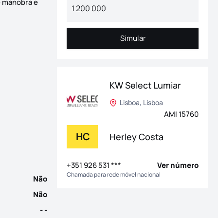
e manobra e
Simular
Simular
KW Select Lumiar
te construção de 6.430m2 de área bruta, está pronta para inici
Lisboa, Lisboa
AMI 15760
HC
Herley Costa
+351 926 531 ***
Ver número
Chamada para rede móvel nacional
Não
Não
- -