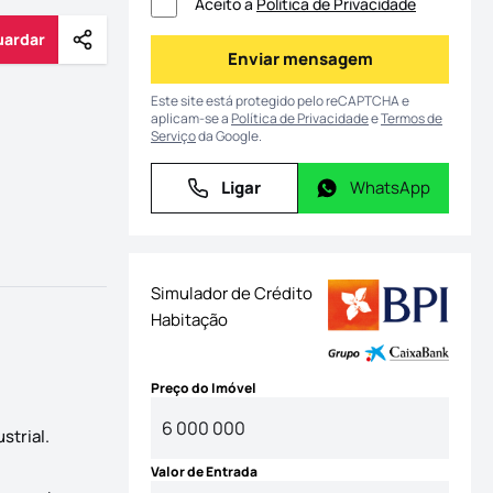
Aceito a
Política de Privacidade
uardar
Partilhar
Guardar
Enviar mensagem
Enviar mensagem
Este site está protegido pelo reCAPTCHA e
aplicam-se a
Política de Privacidade
e
Termos de
Serviço
da Google.
Ligar
WhatsApp
Ligar
WhatsApp
Simulador de Crédito
Habitação
Preço do Imóvel
strial.
Valor de Entrada