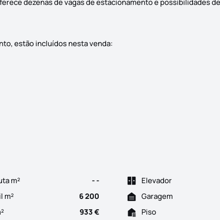
ferece dezenas de vagas de estacionamento e possibilidades d
to, estão incluídos nesta venda:
da em Gavião, Portalegre Num terreno com 25.500m2, esta excelen
uta m²
- -
Elevador
il m²
6 200
Garagem
m²
933 €
Piso