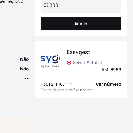
quer negócio
itmo do dia a dia, encontra-se um armazém de 500 m² que se dest
Simular
Simular
Easygest
Não
Seixal, Setúbal
Não
AMI 8989
- -
+351 211 167 ***
Ver número
Chamada para rede fixa nacional