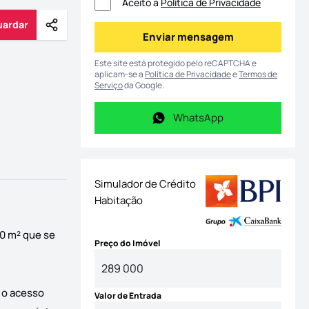
Aceito a
Política de Privacidade
uardar
Partilhar
Guardar
Enviar mensagem
Enviar mensagem
Este site está protegido pelo reCAPTCHA e
aplicam-se a
Política de Privacidade
e
Termos de
Serviço
da Google.
WhatsApp
WhatsApp
Simulador de Crédito
Habitação
0 m² que se
Preço do Imóvel
é o acesso
Valor de Entrada