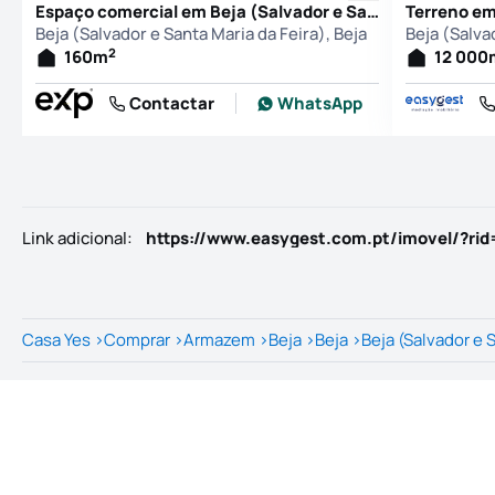
Espaço comercial em Beja (Salvador e Santa Maria da Feira), Beja
Beja (Salvador e Santa Maria da Feira), Beja
Beja (Salva
2
160
m
12 000
Contactar
WhatsApp
Link adicional
:
https://www.easygest.com.pt/imovel/?ri
Casa Yes
>
Comprar
>
Armazem
>
Beja
>
Beja
>
Beja (Salvador e 