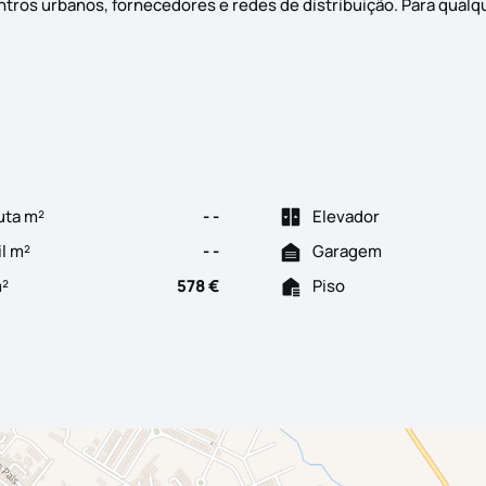
 centros urbanos, fornecedores e redes de distribuição. Para qual
dustrial, onde o movimento nunca pára e os camiões desenham o r
uta m²
- -
Elevador
il m²
- -
Garagem
m²
578 €
Piso