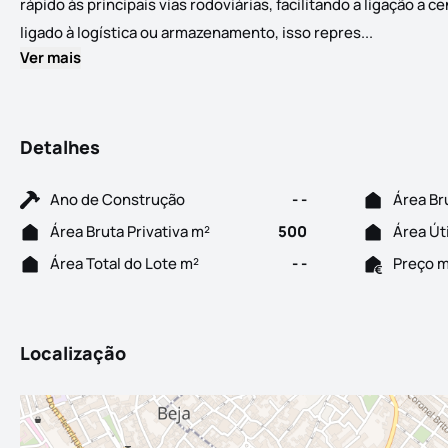
rápido às principais vias rodoviárias, facilitando a ligação a
Na zona in
ligado à logística ou armazenamento, isso repres...
Ver mais
Detalhes
Ano de Construção
- -
Área Br
Área Bruta Privativa m²
500
Área Út
Área Total do Lote m²
- -
Preço 
Localização