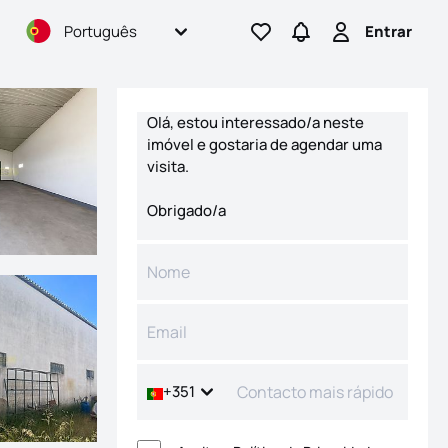
Português
Entrar
Ir para os favoritos
Ir para pesquisas
Entrar
Formulário de contacto
+351