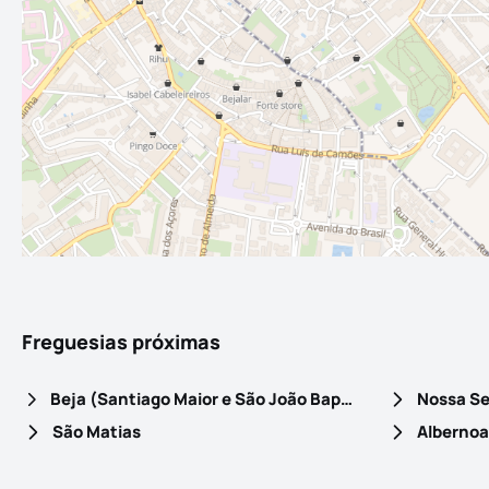
Freguesias próximas
Beja (Santiago Maior e São João Baptista)
Nossa Se
São Matias
Albernoa