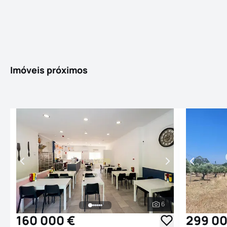
Imóveis próximos
6
Ver todas as fotogr
160 000 €
299 00