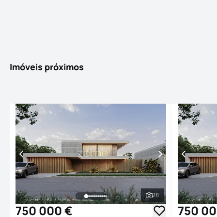
Imóveis próximos
28
Ver todas as fotogr
750 000 €
750 00