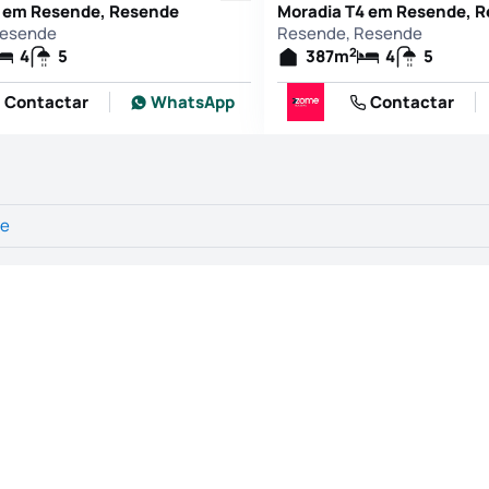
4 em Resende, Resende
Moradia T4 em Resende, 
Resende
Resende, Resende
2
4
5
387
m
4
5
Contactar
WhatsApp
Contactar
de