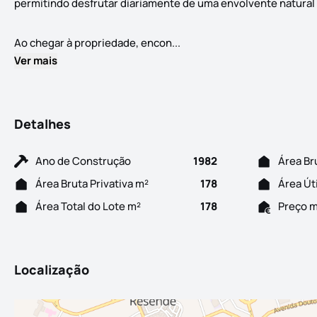
permitindo desfrutar diariamente de uma envolvente natural r
Este andar-moradia T4 disti
Ao chegar à propriedade, encon...
Ver mais
Detalhes
Ano de Construção
1982
Área Br
Área Bruta Privativa m²
178
Área Út
Área Total do Lote m²
178
Preço 
Localização