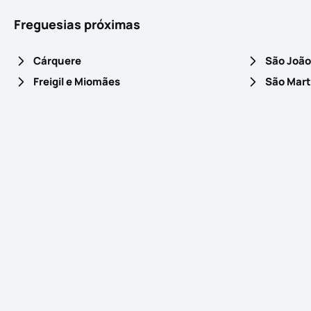
Freguesias próximas
Cárquere
São João
Freigil e Miomães
São Mart