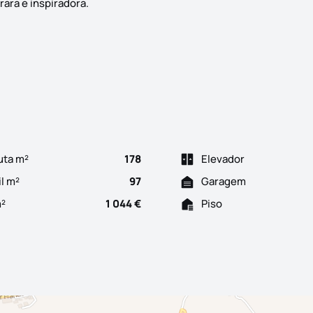
ara e inspiradora.
ngue-se precisamente pela combinação entre áreas generosas, es
uta m²
178
Elevador
il m²
97
Garagem
m²
1 044 €
Piso