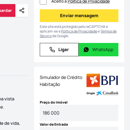
Aceito a
Política de Privacidade
uardar
Partilhar
Guardar
Enviar mensagem
Enviar mensagem
Este site está protegido pelo reCAPTCHA e
aplicam-se a
Política de Privacidade
e
Termos de
Serviço
da Google.
Ligar
WhatsApp
Ligar
WhatsApp
Simulador de Crédito
Habitação
a vista
Preço do Imóvel
e.
de de vida,
Valor de Entrada