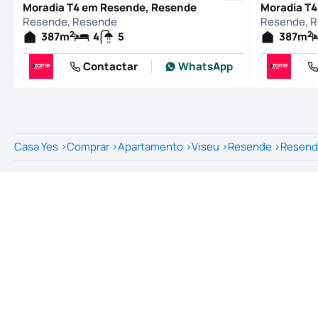
Moradia T4 em Resende, Resende
Moradia T
Resende, Resende
Resende, 
2
2
387
m
4
5
387
m
Contactar
WhatsApp
Casa Yes
>
Comprar
>
Apartamento
>
Viseu
>
Resende
>
Resen