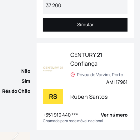
paços exteriores privados e uma vista verdadeiramente privilegi
Simular
Simular
CENTURY 21
Confiança
Não
Póvoa de Varzim, Porto
Sim
AMI 17961
Rés do Chão
RS
Rúben Santos
+351 910 440 ***
Ver número
Chamada para rede móvel nacional