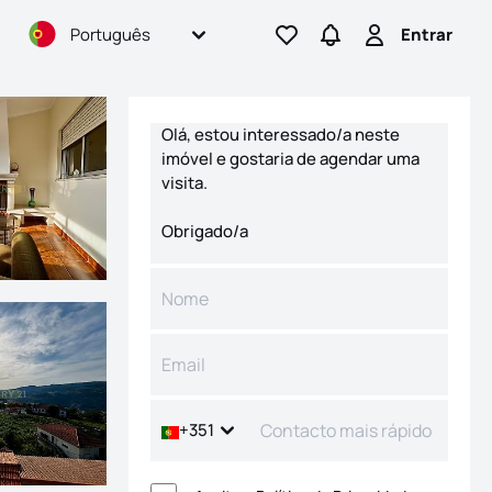
Português
Entrar
Ir para os favoritos
Ir para pesquisas
Entrar
Formulário de contacto
+351