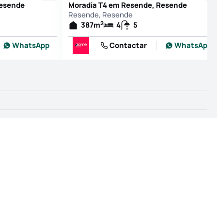
Resende
Moradia T4 em Resende, Resende
Resende, Resende
2
387
m
4
5
WhatsApp
Contactar
WhatsApp