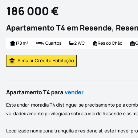
186 000 €
Apartamento T4 em Resende, Rese
178 m²
4 Quartos
2 WC
Rés do Chão
G
Simular Crédito Habitação
Simular Prestação
Apartamento T4 para
vender
Este andar-moradia T4 distingue-se precisamente pela combi
verdadeiramente privilegiada sobre a vila de Resende e as m
Localizado numa zona tranquila e residencial, este imóvel prop