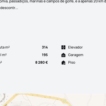
nomia, passadiços, marinas e campos de golfe, e a apenas 20 km 
Apartamento T4 novo com 195,34m² de área bruta priva
descontr...
uta m²
314
Elevador
il m²
195
Garagem
m²
8 280 €
Piso