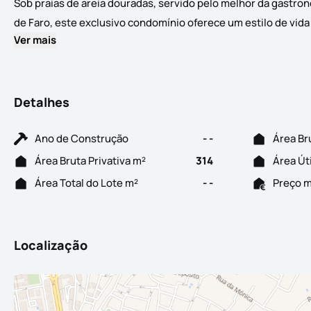
Sob praias de areia douradas, servido pelo melhor da gastro
de Faro, este exclusivo condomínio oferece um estilo de vida 
Ver mais
Detalhes
Ano de Construção
- -
Área Br
Área Bruta Privativa m²
314
Área Út
Área Total do Lote m²
- -
Preço 
Localização