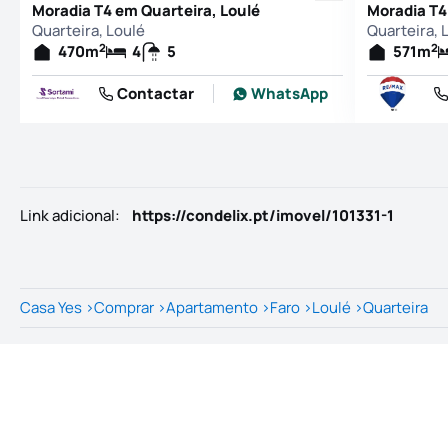
Moradia T4 em Quarteira, Loulé
Moradia T4
Quarteira, Loulé
Quarteira, 
2
2
470
m
4
5
571
m
Contactar
WhatsApp
Link adicional
:
https://condelix.pt/imovel/101331-1
Casa Yes
>
Comprar
>
Apartamento
>
Faro
>
Loulé
>
Quarteira