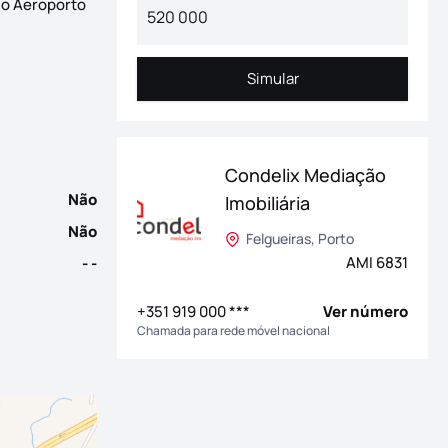
do Aeroporto
tiva e terraço de 79,95m², inserido num empreendimento deslumbr
Simular
Simular
Condelix Mediação
Não
Imobiliária
Não
Felgueiras, Porto
AMI 6831
- -
+351 919 000 ***
Ver número
Chamada para rede móvel nacional