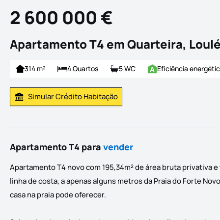
2 600 000 €
Apartamento T4 em Quarteira, Loul
314 m²
4 Quartos
5 WC
Eficiência energéti
Simular Crédito Habitação
Simular Prestação
Apartamento T4 para
vender
Apartamento T4 novo com 195,34m² de área bruta privativa 
linha de costa, a apenas alguns metros da Praia do Forte Nov
casa na praia pode oferecer.