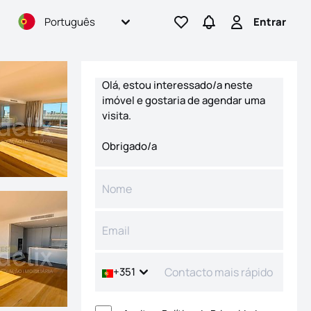
Português
Entrar
Ir para os favoritos
Ir para pesquisas
Entrar
Formulário de contacto
+351