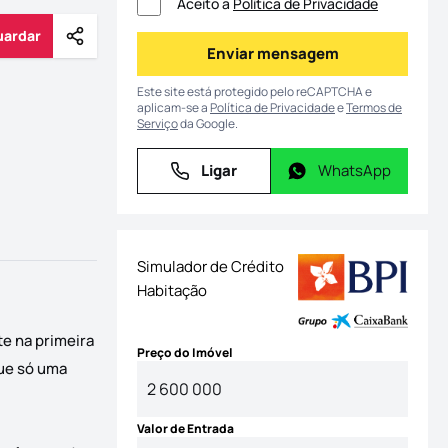
Aceito a
Política de Privacidade
uardar
Partilhar
Guardar
Enviar mensagem
Enviar mensagem
Este site está protegido pelo reCAPTCHA e
aplicam-se a
Política de Privacidade
e
Termos de
Serviço
da Google.
Ligar
WhatsApp
Ligar
WhatsApp
Simulador de Crédito
Habitação
e na primeira
Preço do Imóvel
que só uma
Valor de Entrada