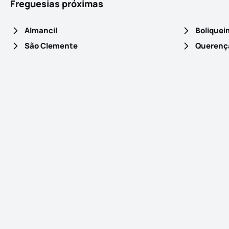
Freguesias próximas
Almancil
Boliquei
São Clemente
Querença