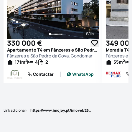
14
Ver todas as fotografi
330 000 €
349 00
Apartamento T4 em Fânzeres e São Pedro da Cova, Gondomar
Fânzeres e São Pedro da Cova, Gondomar
Fânzeres e 
2
2
171
m
4
2
55
m
Contactar
WhatsApp
Link adicional
:
https://www.imojoy.pt/imovel/25805602