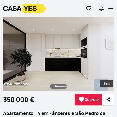
Ir para os favor
Ir para 
Logo
Ir para a homepage
Abr
Multimédia
16
Multimédia
Ver to
350 000 €
Guardar
Guardar
Parti
Apartamento T4 em Fânzeres e São Pedro da