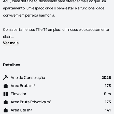
Aqui, cada detalhe foi desenhado para oferecer mais do que um
apartamento: um espaço onde o bem-estar e a funcionalidade
convivem em perfeita harmonia.
Com apartamentos T3 e T4 amplos, luminosos e cuidadosamente
Apartamento T4 em Construção, composto por Sala em openspac
distri...
Ver mais
Detalhes
Ano de Construção
2028
Área Bruta m²
173
Elevador
Sim
Área Bruta Privativa m²
173
Área Útil m²
141