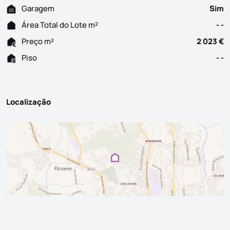
Garagem
Sim
Área Total do Lote m²
- -
Preço m²
2 023 €
Piso
- -
Localização