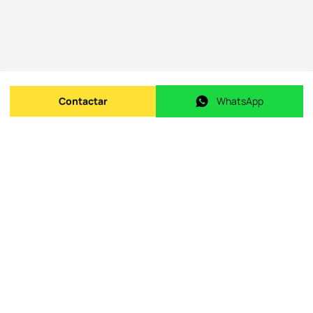
Contactar
WhatsApp
Enviar mensagem
WhatsApp
ID do imóvel na origem
:
id.
APTCAP076