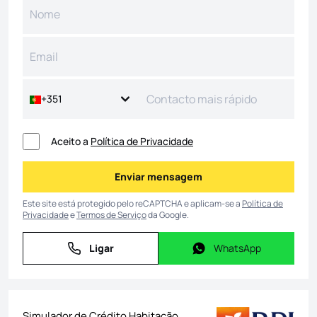
+351
Aceito a
Política de Privacidade
Enviar mensagem
Enviar mensagem
Este site está protegido pelo reCAPTCHA e aplicam-se a
Política de
Privacidade
e
Termos de Serviço
da Google.
Ligar
WhatsApp
Ligar
WhatsApp
Simulador de Crédito Habitação