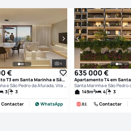
4
afias
Ver todas as fotografias
00 €
635 000 €
Apartamento T3 em Santa Marinha e São Pedro da Afurada, Vila Nova de Gaia
Santa Marinha e São Pedro da Afurada, Vila Nova de Gaia
2
3
3
149
m
4
3
Contactar
WhatsApp
Contactar