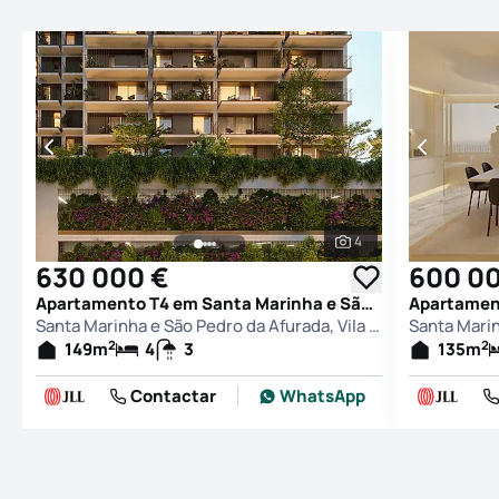
4
Ver todas as fotogr
630 000 €
600 0
Apartamento T4 em Santa Marinha e São Pedro da Afurada, Vila Nova de Gaia
Santa Marinha e São Pedro da Afurada, Vila Nova de Gaia
2
2
149
m
4
3
135
m
Contactar
WhatsApp