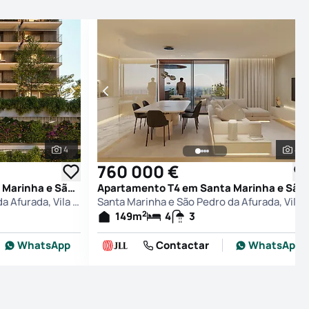
4
4
Ver todas as fotografias
Ver
760 000 €
Apartamento T4 em Santa Marinha e São Pedro da Afurada, Vila Nova de Gaia
Apartamento T4 em Santa Marinha e São Pedro da Afurada, Vila Nova de Gaia
Santa Marinha e São Pedro da Afurada, Vila Nova de Gaia
Santa Marinha e São Pedro da Afurada, Vila N
2
149
m
4
3
WhatsApp
Contactar
WhatsApp