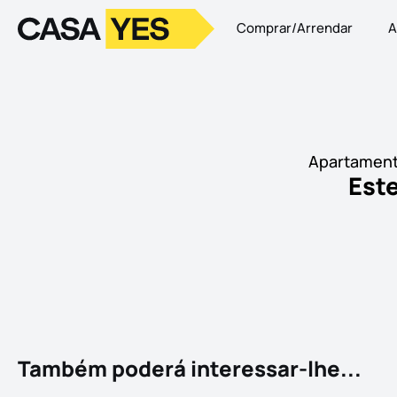
Comprar/Arrendar
A
Logo
Ir para a homepage
Apartamento
Este
Também poderá interessar-lhe...