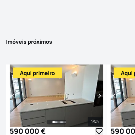
Imóveis próximos
Aqui primeiro
Aqui 
24
Ver todas as fotogr
590 000 €
590 00