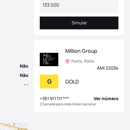
nto ao rio. Localizado numa das zonas mais privilegiadas de Vi
Simular
Simular
Million Group
Porto, Porto
Não
AMI 22034
Não
G
GOLD
- -
+351 911 111 ***
Ver número
Chamada para rede móvel nacional