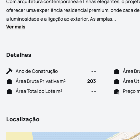
Com arquitetura contemporânea e linhas elegantes, o projeto
oferecer uma experiência residencial premium, onde cada deta
Empreendim
a luminosidade e a ligação ao exterior. As amplas...
Ver mais
Detalhes
Ano de Construção
- -
Área Br
Área Bruta Privativa m²
203
Área Út
Área Total do Lote m²
- -
Preço 
Localização