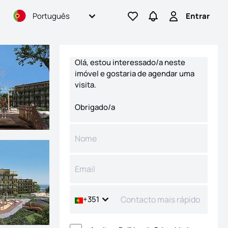
Português
Entrar
Ir para os favoritos
Ir para pesquisas
Entrar
Formulário de contacto
+351