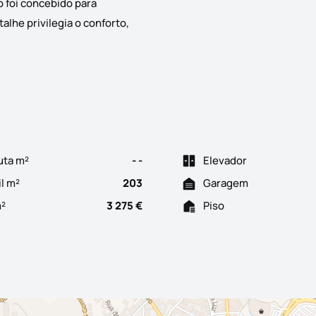
 foi concebido para
lhe privilegia o conforto,
ento residencial exclusivo que redefine o conceito de viver ju
uta m²
- -
Elevador
il m²
203
Garagem
m²
3 275 €
Piso