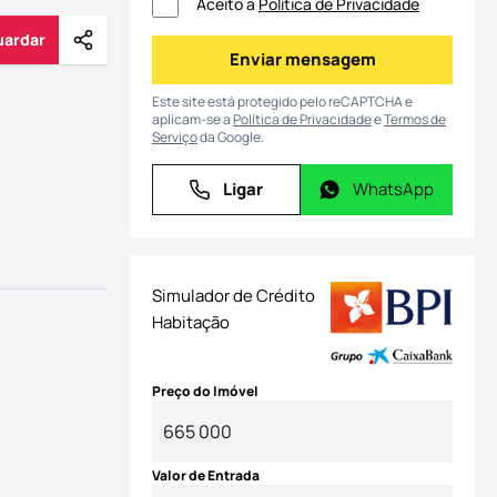
Aceito a
Política de Privacidade
uardar
Partilhar
Guardar
Enviar mensagem
Enviar mensagem
Este site está protegido pelo reCAPTCHA e
aplicam-se a
Política de Privacidade
e
Termos de
Serviço
da Google.
Ligar
WhatsApp
Ligar
WhatsApp
Simulador de Crédito
Habitação
Preço do Imóvel
Valor de Entrada