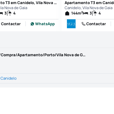
Apartamento T3 em Canidelo, Vila Nova de Gaia
ila Nova de Gaia
Canidelo, Vila Nova de Gaia
2
3
4
144
m
3
4
Contactar
WhatsApp
Contactar
https://www.milliongroup.pt/pt-PT/Imovel/Compra/Apartamento/Porto/Vila Nova de Gaia/Canidelo/1278480
>
Canidelo