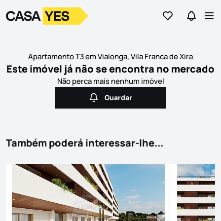
Ir para os favor
Ir para 
Logo
Ir para a homepage
Abr
Apartamento T3 em Vialonga, Vila Franca de Xira
Este imóvel já não se encontra no mercado
Não perca mais nenhum imóvel
Guardar
Guardar
Também poderá interessar-lhe...