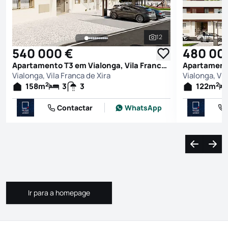
12
Ver todas as fotografi
540 000 €
480 00
Apartamento T3 em Vialonga, Vila Franca de Xira
Vialonga, Vila Franca de Xira
Vialonga, Vil
2
2
158
m
3
3
122
m
Contactar
WhatsApp
Navegação
Nave
Ir para a homepage
Ir para a homepage