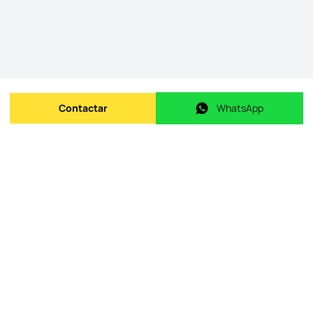
Contactar
WhatsApp
Enviar mensagem
WhatsApp
ID do imóvel na origem
:
id.
KWPT-016848