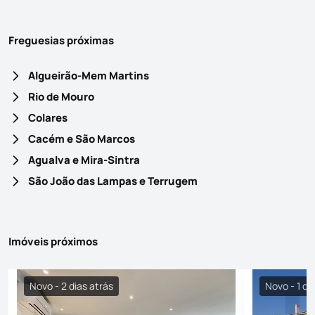
Freguesias próximas
Algueirão-Mem Martins
Rio de Mouro
Colares
Cacém e São Marcos
Agualva e Mira-Sintra
São João das Lampas e Terrugem
Imóveis próximos
Novo - 2 dias atrás
Novo - 1 di