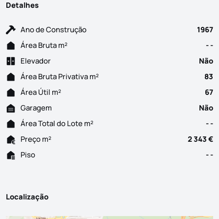
Detalhes
Ano de Construção
1967
Área Bruta m²
- -
Elevador
Não
Área Bruta Privativa m²
83
Área Útil m²
67
Garagem
Não
Área Total do Lote m²
- -
Preço m²
2 343 €
Piso
- -
Localização