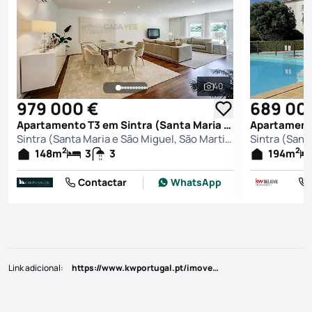
40
Ver todas as fotografi
979 000 €
689 00
Apartamento T3 em Sintra (Santa Maria e São Miguel, São Martinho e São Pedro de Penaferrim), Sintra
Sintra (Santa Maria e São Miguel, São Martinho e São Pedro de Penaferrim), Sintra
2
2
148
m
3
3
194
m
Contactar
WhatsApp
Link adicional
:
https://www.kwportugal.pt/imovel/Venda/Apartamento/Lisboa/Sintra/S.Maria, S.Miguel, S.Martinho, S.Pedro Penaferrim/51943