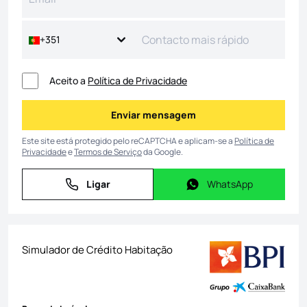
+351
Aceito a
Política de Privacidade
Enviar mensagem
Enviar mensagem
Este site está protegido pelo reCAPTCHA e aplicam-se a
Política de
Privacidade
e
Termos de Serviço
da Google.
Ligar
WhatsApp
Ligar
WhatsApp
Simulador de Crédito Habitação