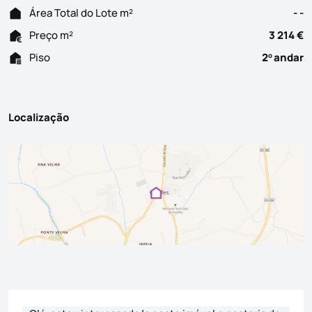
Área Total do Lote m²
- -
Preço m²
3 214 €
Piso
2
andar
o
Localização
Formulário de contacto