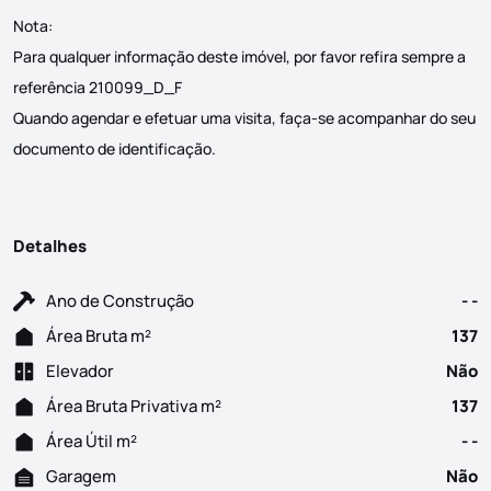
Nota:
Para qualquer informação deste imóvel, por favor refira sempre a
referência 210099_D_F
Quando agendar e efetuar uma visita, faça-se acompanhar do seu
documento de identificação.
Detalhes
Ano de Construção
- -
Área Bruta m²
137
Elevador
Não
Área Bruta Privativa m²
137
Área Útil m²
- -
Garagem
Não