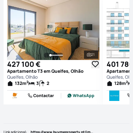
21
Ver todas as fotografi
427 100 €
401 780
Apartamento T3 em Quelfes, Olhão
Apartamento
Quelfes, Olhão
Quelfes, Olh
2
2
132
m
3
2
128
m
Contactar
WhatsApp
Link adicional
:
https://www.buymeproperty.pt/imovel/?rid=19490481